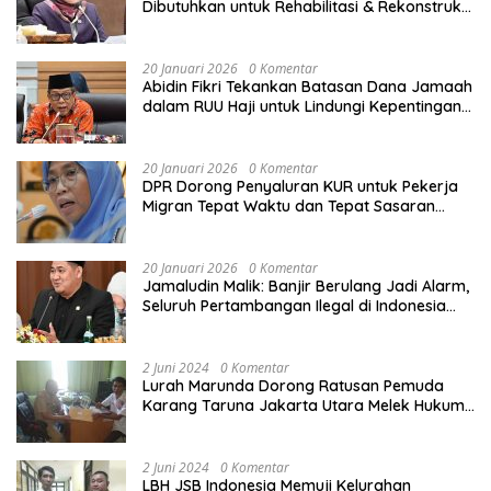
Dibutuhkan untuk Rehabilitasi & Rekonstruksi
Sekolah Rusak Akibat Bencana
20 Januari 2026
0 Komentar
Abidin Fikri Tekankan Batasan Dana Jamaah
dalam RUU Haji untuk Lindungi Kepentingan
Calon Haji
20 Januari 2026
0 Komentar
DPR Dorong Penyaluran KUR untuk Pekerja
Migran Tepat Waktu dan Tepat Sasaran
demi Perlindungan Ekonomi PMI
20 Januari 2026
0 Komentar
Jamaludin Malik: Banjir Berulang Jadi Alarm,
Seluruh Pertambangan Ilegal di Indonesia
Harus Ditertibkan
2 Juni 2024
0 Komentar
Lurah Marunda Dorong Ratusan Pemuda
Karang Taruna Jakarta Utara Melek Hukum
Melalui Pelatihan Dasar Paralegal Gratis
Yang Diadakan LBH JSB Indonesia
2 Juni 2024
0 Komentar
LBH JSB Indonesia Memuji Kelurahan