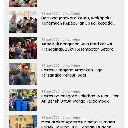
Bekal Wujudkan Generasi Berkarakter
11 Juli 2026
0 Komentar
Hari Bhayangkara ke-80, Wakapolri
Tanamkan Kepedulian Sosial kepada
Taruna Akpol Lewat Santunan Anak
Yatim
11 Juli 2026
0 Komentar
Anak Kuli Bangunan Raih Predikat Ati
Trengginas, Bukti Kesempatan Setara di
Akpol
11 Juli 2026
0 Komentar
Polres Lumajang Amankan Tiga
Tersangka Pencuri Sapi
11 Juli 2026
0 Komentar
Polres Bojonegoro Salurkan 16 Ribu Liter
Air Bersih untuk Warga Terdampak
Kemarau di Ngambon
11 Juli 2026
0 Komentar
Masyarakat Apresiasi Kinerja Humanis
Polsek Tapung Hulu Tangani Dugaan