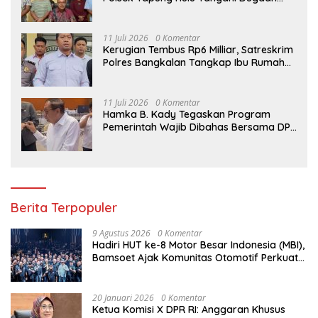
Kasus Curat di Desa Intan Jaya
11 Juli 2026
0 Komentar
Kerugian Tembus Rp6 Milliar, Satreskrim
Polres Bangkalan Tangkap Ibu Rumah
Tangga Pelaku Arisan Bodong
11 Juli 2026
0 Komentar
Hamka B. Kady Tegaskan Program
Pemerintah Wajib Dibahas Bersama DPR
Sebelum Masuk Tahap Penganggaran
Berita Terpopuler
9 Agustus 2026
0 Komentar
Hadiri HUT ke-8 Motor Besar Indonesia (MBI),
Bamsoet Ajak Komunitas Otomotif Perkuat
Brotherhood dan Persatuan Bangsa di
Tengah Derasnya Provokasi Pecah Belah
Bangsa
20 Januari 2026
0 Komentar
Ketua Komisi X DPR RI: Anggaran Khusus