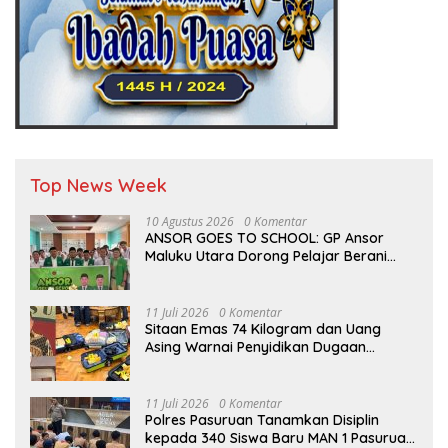
Top News Week
10 Agustus 2026
0 Komentar
ANSOR GOES TO SCHOOL: GP Ansor
Maluku Utara Dorong Pelajar Berani
Berkarya dan Berprestasi
11 Juli 2026
0 Komentar
Sitaan Emas 74 Kilogram dan Uang
Asing Warnai Penyidikan Dugaan
Korupsi Batu Bara PLTU Rp5 Triliun
11 Juli 2026
0 Komentar
Polres Pasuruan Tanamkan Disiplin
kepada 340 Siswa Baru MAN 1 Pasuruan,