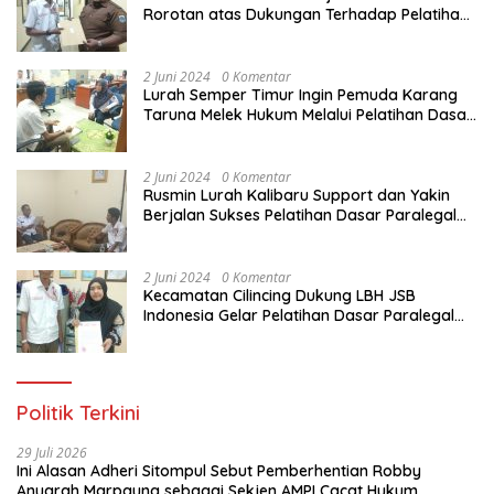
Rorotan atas Dukungan Terhadap Pelatihan
Dasar Paralegal Gratis Untuk 150 orang
Pemuda Karang Taruna di Jakarta Utara
2 Juni 2024
0 Komentar
Lurah Semper Timur Ingin Pemuda Karang
Taruna Melek Hukum Melalui Pelatihan Dasar
Paralegal Gratis Yang Diadakan LBH JSB
Indonesia
2 Juni 2024
0 Komentar
Rusmin Lurah Kalibaru Support dan Yakin
Berjalan Sukses Pelatihan Dasar Paralegal
Gratis Untuk Ratusan Karang Taruna di
Jakarta Utara
2 Juni 2024
0 Komentar
Kecamatan Cilincing Dukung LBH JSB
Indonesia Gelar Pelatihan Dasar Paralegal
Gratis Untuk 150 orang Pemuda Karang
Taruna di Jakarta Utara
Politik Terkini
29 Juli 2026
Ini Alasan Adheri Sitompul Sebut Pemberhentian Robby
Anugrah Marpaung sebagai Sekjen AMPI Cacat Hukum