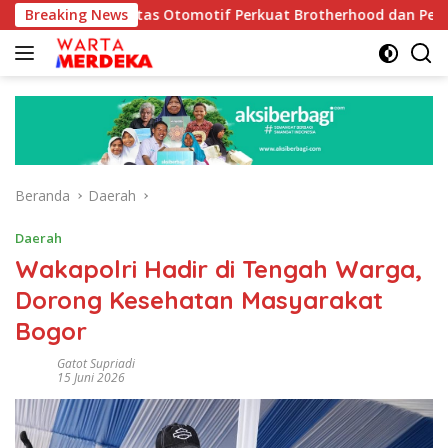
Langsung
unitas Otomotif Perkuat Brotherhood dan Persatuan Bangsa di 
Breaking News
ke
konten
Beranda
Daerah
Daerah
Wakapolri Hadir di Tengah Warga,
Dorong Kesehatan Masyarakat
Bogor
Gatot Supriadi
15 Juni 2026