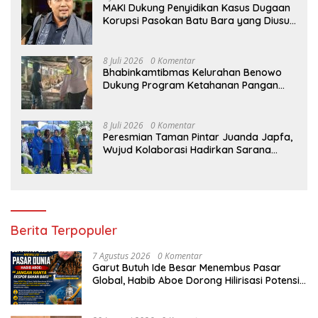
MAKI Dukung Penyidikan Kasus Dugaan
Korupsi Pasokan Batu Bara yang Diusut
Kortastipidkor Polri
8 Juli 2026
0 Komentar
Bhabinkamtibmas Kelurahan Benowo
Dukung Program Ketahanan Pangan
Melalui Sambang Peternak Sapi
8 Juli 2026
0 Komentar
Peresmian Taman Pintar Juanda Japfa,
Wujud Kolaborasi Hadirkan Sarana
Edukasi Inspiratif
Berita Terpopuler
7 Agustus 2026
0 Komentar
Garut Butuh Ide Besar Menembus Pasar
Global, Habib Aboe Dorong Hilirisasi Potensi
Daerah