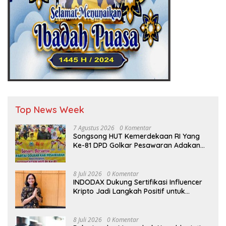
Top News Week
7 Agustus 2026
0 Komentar
Songsong HUT Kemerdekaan RI Yang
Ke-81 DPD Golkar Pesawaran Adakan
Acara Bertema “Senam Bersama
Golkar”
8 Juli 2026
0 Komentar
INDODAX Dukung Sertifikasi Influencer
Kripto Jadi Langkah Positif untuk
Bangun Ekosistem yang Lebih Sehat
8 Juli 2026
0 Komentar