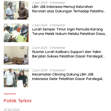
2 Juni 2024
0 Komentar
LBH JSB Indonesia Memuji Kelurahan
Rorotan atas Dukungan Terhadap Pelatihan
Dasar Paralegal Gratis Untuk 150 orang
Pemuda Karang Taruna di Jakarta Utara
2 Juni 2024
0 Komentar
Lurah Semper Timur Ingin Pemuda Karang
Taruna Melek Hukum Melalui Pelatihan Dasar
Paralegal Gratis Yang Diadakan LBH JSB
Indonesia
2 Juni 2024
0 Komentar
Rusmin Lurah Kalibaru Support dan Yakin
Berjalan Sukses Pelatihan Dasar Paralegal
Gratis Untuk Ratusan Karang Taruna di
Jakarta Utara
2 Juni 2024
0 Komentar
Kecamatan Cilincing Dukung LBH JSB
Indonesia Gelar Pelatihan Dasar Paralegal
Gratis Untuk 150 orang Pemuda Karang
Taruna di Jakarta Utara
Politik Terkini
29 Juli 2026