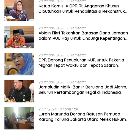
20 Januari 2026
0 Komentar
Ketua Komisi X DPR RI: Anggaran Khusus
Dibutuhkan untuk Rehabilitasi & Rekonstruksi
Sekolah Rusak Akibat Bencana
20 Januari 2026
0 Komentar
Abidin Fikri Tekankan Batasan Dana Jamaah
dalam RUU Haji untuk Lindungi Kepentingan
Calon Haji
20 Januari 2026
0 Komentar
DPR Dorong Penyaluran KUR untuk Pekerja
Migran Tepat Waktu dan Tepat Sasaran
demi Perlindungan Ekonomi PMI
20 Januari 2026
0 Komentar
Jamaludin Malik: Banjir Berulang Jadi Alarm,
Seluruh Pertambangan Ilegal di Indonesia
Harus Ditertibkan
2 Juni 2024
0 Komentar
Lurah Marunda Dorong Ratusan Pemuda
Karang Taruna Jakarta Utara Melek Hukum
Melalui Pelatihan Dasar Paralegal Gratis
Yang Diadakan LBH JSB Indonesia