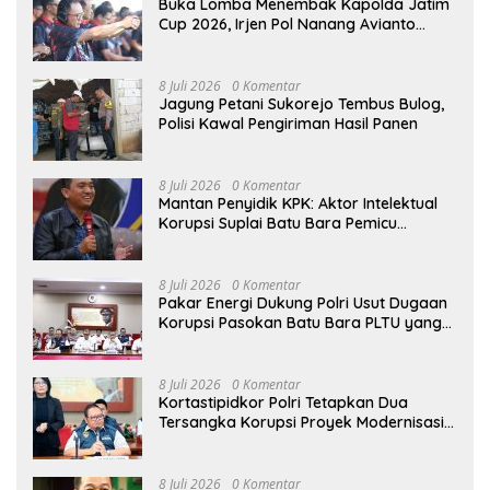
Buka Lomba Menembak Kapolda Jatim
Cup 2026, Irjen Pol Nanang Avianto
Tekankan Profesionalisme Penggunaan
Senjata Api
8 Juli 2026
0 Komentar
Jagung Petani Sukorejo Tembus Bulog,
Polisi Kawal Pengiriman Hasil Panen
8 Juli 2026
0 Komentar
Mantan Penyidik KPK: Aktor Intelektual
Korupsi Suplai Batu Bara Pemicu
Blackout Listrik Harus Ditangkap
8 Juli 2026
0 Komentar
Pakar Energi Dukung Polri Usut Dugaan
Korupsi Pasokan Batu Bara PLTU yang
Ditaksir Rugikan Negara Rp5 Triliun
8 Juli 2026
0 Komentar
Kortastipidkor Polri Tetapkan Dua
Tersangka Korupsi Proyek Modernisasi
Pabrik Gula Assembagoes
8 Juli 2026
0 Komentar