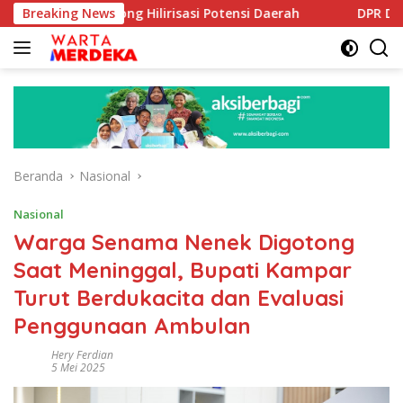
Langsung
oe Dorong Hilirisasi Potensi Daerah
Breaking News
DPR Dorong Progr
ke
konten
Beranda
Nasional
Nasional
Warga Senama Nenek Digotong
Saat Meninggal, Bupati Kampar
Turut Berdukacita dan Evaluasi
Penggunaan Ambulan
Hery Ferdian
5 Mei 2025