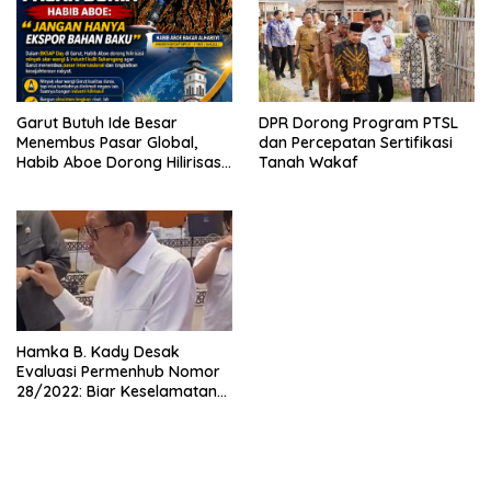
Garut Butuh Ide Besar
DPR Dorong Program PTSL
Menembus Pasar Global,
dan Percepatan Sertifikasi
Habib Aboe Dorong Hilirisasi
Tanah Wakaf
Potensi Daerah
Hamka B. Kady Desak
Evaluasi Permenhub Nomor
28/2022: Biar Keselamatan
Pelayaran Tak Lagi Hanya
Bertumpu pada Administrasi
SPB