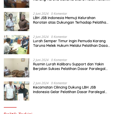
Melalui Pelatihan Dasar Paralegal Gratis
Yang Diadakan LBH JSB Indonesia
2 Juni 2024
0 Komentar
LBH JSB Indonesia Memuji Kelurahan
Rorotan atas Dukungan Terhadap Pelatihan
Dasar Paralegal Gratis Untuk 150 orang
Pemuda Karang Taruna di Jakarta Utara
2 Juni 2024
0 Komentar
Lurah Semper Timur Ingin Pemuda Karang
Taruna Melek Hukum Melalui Pelatihan Dasar
Paralegal Gratis Yang Diadakan LBH JSB
Indonesia
2 Juni 2024
0 Komentar
Rusmin Lurah Kalibaru Support dan Yakin
Berjalan Sukses Pelatihan Dasar Paralegal
Gratis Untuk Ratusan Karang Taruna di
Jakarta Utara
2 Juni 2024
0 Komentar
Kecamatan Cilincing Dukung LBH JSB
Indonesia Gelar Pelatihan Dasar Paralegal
Gratis Untuk 150 orang Pemuda Karang
Taruna di Jakarta Utara