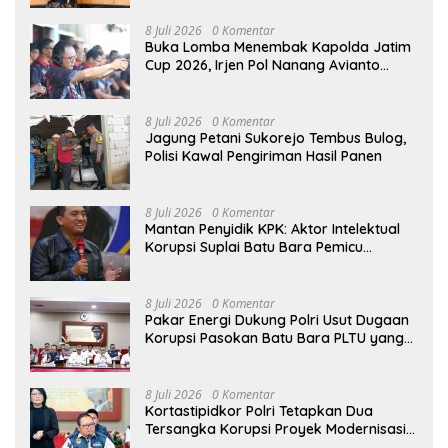
8 Juli 2026
0 Komentar
Buka Lomba Menembak Kapolda Jatim
Cup 2026, Irjen Pol Nanang Avianto
Tekankan Profesionalisme Penggunaan
Senjata Api
8 Juli 2026
0 Komentar
Jagung Petani Sukorejo Tembus Bulog,
Polisi Kawal Pengiriman Hasil Panen
8 Juli 2026
0 Komentar
Mantan Penyidik KPK: Aktor Intelektual
Korupsi Suplai Batu Bara Pemicu
Blackout Listrik Harus Ditangkap
8 Juli 2026
0 Komentar
Pakar Energi Dukung Polri Usut Dugaan
Korupsi Pasokan Batu Bara PLTU yang
Ditaksir Rugikan Negara Rp5 Triliun
8 Juli 2026
0 Komentar
Kortastipidkor Polri Tetapkan Dua
Tersangka Korupsi Proyek Modernisasi
Pabrik Gula Assembagoes