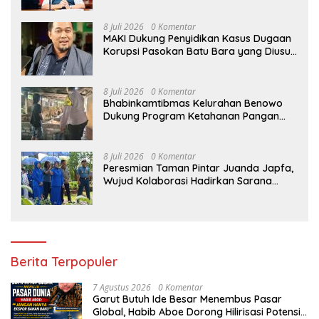
8 Juli 2026
0 Komentar
MAKI Dukung Penyidikan Kasus Dugaan
Korupsi Pasokan Batu Bara yang Diusut
Kortastipidkor Polri
8 Juli 2026
0 Komentar
Bhabinkamtibmas Kelurahan Benowo
Dukung Program Ketahanan Pangan
Melalui Sambang Peternak Sapi
8 Juli 2026
0 Komentar
Peresmian Taman Pintar Juanda Japfa,
Wujud Kolaborasi Hadirkan Sarana
Edukasi Inspiratif
Berita Terpopuler
7 Agustus 2026
0 Komentar
Garut Butuh Ide Besar Menembus Pasar
Global, Habib Aboe Dorong Hilirisasi Potensi