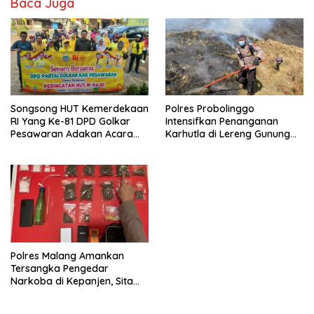
Baca Juga
Songsong HUT Kemerdekaan
Polres Probolinggo
RI Yang Ke-81 DPD Golkar
Intensifkan Penanganan
Pesawaran Adakan Acara
Karhutla di Lereng Gunung
Bertema “Senam Bersama
Bromo
Golkar”
Polres Malang Amankan
Tersangka Pengedar
Narkoba di Kepanjen, Sita
Sabu 96 Gram dan Ganja 131
Gram