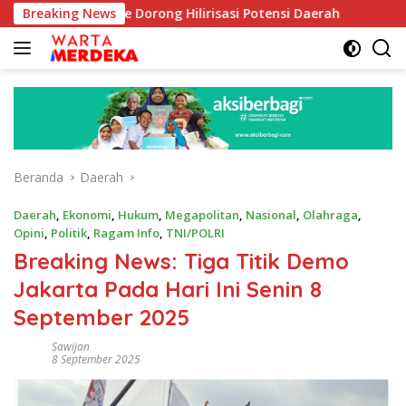
Langsung
ib Aboe Dorong Hilirisasi Potensi Daerah
Breaking News
DPR Dorong P
ke
konten
Beranda
Daerah
Daerah
,
Ekonomi
,
Hukum
,
Megapolitan
,
Nasional
,
Olahraga
,
Opini
,
Politik
,
Ragam Info
,
TNI/POLRI
Breaking News: Tiga Titik Demo
Jakarta Pada Hari Ini Senin 8
September 2025
Sawijan
8 September 2025