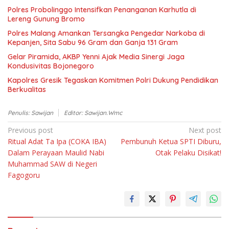
Polres Probolinggo Intensifkan Penanganan Karhutla di
Lereng Gunung Bromo
Polres Malang Amankan Tersangka Pengedar Narkoba di
Kepanjen, Sita Sabu 96 Gram dan Ganja 131 Gram
Gelar Piramida, AKBP Yenni Ajak Media Sinergi Jaga
Kondusivitas Bojonegoro
Kapolres Gresik Tegaskan Komitmen Polri Dukung Pendidikan
Berkualitas
Penulis: Sawijan
Editor: Sawijan.wmc
Navigasi
Previous post
Next post
Ritual Adat Ta Ipa (COKA IBA)
Pembunuh Ketua SPTI Diburu,
pos
Dalam Perayaan Maulid Nabi
Otak Pelaku Disikat!
Muhammad SAW di Negeri
Fagogoru