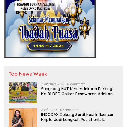
Top News Week
7 Agustus 2026
0 Komentar
Songsong HUT Kemerdekaan RI Yang
Ke-81 DPD Golkar Pesawaran Adakan
Acara Bertema “Senam Bersama
Golkar”
8 Juli 2026
0 Komentar
INDODAX Dukung Sertifikasi Influencer
Kripto Jadi Langkah Positif untuk
Bangun Ekosistem yang Lebih Sehat