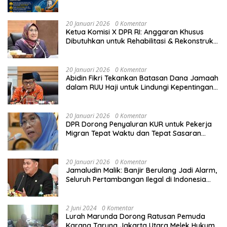
Daerah
20 Januari 2026
0 Komentar
Ketua Komisi X DPR RI: Anggaran Khusus
Dibutuhkan untuk Rehabilitasi & Rekonstruksi
Sekolah Rusak Akibat Bencana
20 Januari 2026
0 Komentar
Abidin Fikri Tekankan Batasan Dana Jamaah
dalam RUU Haji untuk Lindungi Kepentingan
Calon Haji
20 Januari 2026
0 Komentar
DPR Dorong Penyaluran KUR untuk Pekerja
Migran Tepat Waktu dan Tepat Sasaran
demi Perlindungan Ekonomi PMI
20 Januari 2026
0 Komentar
Jamaludin Malik: Banjir Berulang Jadi Alarm,
Seluruh Pertambangan Ilegal di Indonesia
Harus Ditertibkan
2 Juni 2024
0 Komentar
Lurah Marunda Dorong Ratusan Pemuda
Karang Taruna Jakarta Utara Melek Hukum