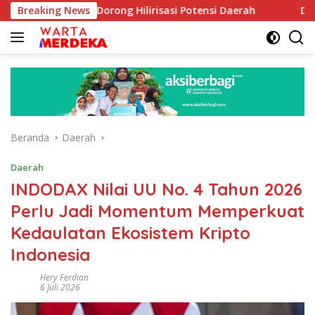
Langsung
e Dorong Hilirisasi Potensi Daerah
Breaking News
DPR Dorong Progra
ke
konten
Beranda
Daerah
Daerah
INDODAX Nilai UU No. 4 Tahun 2026
Perlu Jadi Momentum Memperkuat
Kedaulatan Ekosistem Kripto
Indonesia
Hery Ferdian
6 Juli 2026