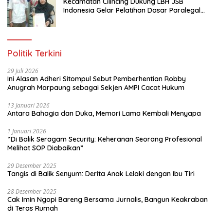
Kecamatan Cilincing Dukung LBH JSB
Indonesia Gelar Pelatihan Dasar Paralegal
Gratis Untuk 150 orang Pemuda Karang
Taruna di Jakarta Utara
Politik Terkini
29 Juli 2026
Ini Alasan Adheri Sitompul Sebut Pemberhentian Robby
Anugrah Marpaung sebagai Sekjen AMPI Cacat Hukum
13 Januari 2026
Antara Bahagia dan Duka, Memori Lama Kembali Menyapa
1 Januari 2026
“Di Balik Seragam Security: Keheranan Seorang Profesional
Melihat SOP Diabaikan”
29 Desember 2025
Tangis di Balik Senyum: Derita Anak Lelaki dengan Ibu Tiri
28 Desember 2025
Cak Imin Ngopi Bareng Bersama Jurnalis, Bangun Keakraban
di Teras Rumah