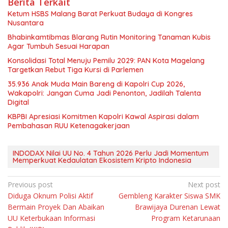
Berita Terkait
Ketum HSBS Malang Barat Perkuat Budaya di Kongres
Nusantara
Bhabinkamtibmas Blarang Rutin Monitoring Tanaman Kubis
Agar Tumbuh Sesuai Harapan
Konsolidasi Total Menuju Pemilu 2029: PAN Kota Magelang
Targetkan Rebut Tiga Kursi di Parlemen
35.936 Anak Muda Main Bareng di Kapolri Cup 2026,
Wakapolri: Jangan Cuma Jadi Penonton, Jadilah Talenta
Digital
KBPBI Apresiasi Komitmen Kapolri Kawal Aspirasi dalam
Pembahasan RUU Ketenagakerjaan
INDODAX Nilai UU No. 4 Tahun 2026 Perlu Jadi Momentum
Memperkuat Kedaulatan Ekosistem Kripto Indonesia
Navigasi
Previous post
Next post
Diduga Oknum Polisi Aktif
Gembleng Karakter Siswa SMK
pos
Bermain Proyek Dan Abaikan
Brawijaya Durenan Lewat
UU Keterbukaan Informasi
Program Ketarunaan