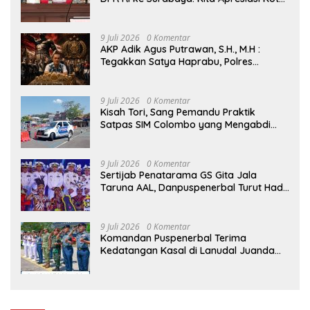
Ini Berhasil Menjadi Salah Satu Wajah
Kemajuan Indonesia
9 Juli 2026
0 Komentar
AKP Adik Agus Putrawan, S.H., M.H :
Tegakkan Satya Haprabu, Polres
Tanjung Perak Nyatakan Perang Tanpa
Kompromi terhadap Kejahatan di
Surabaya.
9 Juli 2026
0 Komentar
Kisah Tori, Sang Pemandu Praktik
Satpas SIM Colombo yang Mengabdi
Sepenuh Hati Selama Lebih dari Satu
Dekade
9 Juli 2026
0 Komentar
Sertijab Penatarama GS Gita Jala
Taruna AAL, Danpuspenerbal Turut Hadir
Saksikan Parade Surya Senja
9 Juli 2026
0 Komentar
Komandan Puspenerbal Terima
Kedatangan Kasal di Lanudal Juanda
dalam Kunjungan Kerja ke Surabaya