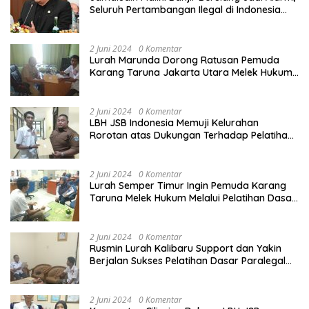
Seluruh Pertambangan Ilegal di Indonesia
Harus Ditertibkan
2 Juni 2024
0 Komentar
Lurah Marunda Dorong Ratusan Pemuda
Karang Taruna Jakarta Utara Melek Hukum
Melalui Pelatihan Dasar Paralegal Gratis
Yang Diadakan LBH JSB Indonesia
2 Juni 2024
0 Komentar
LBH JSB Indonesia Memuji Kelurahan
Rorotan atas Dukungan Terhadap Pelatihan
Dasar Paralegal Gratis Untuk 150 orang
Pemuda Karang Taruna di Jakarta Utara
2 Juni 2024
0 Komentar
Lurah Semper Timur Ingin Pemuda Karang
Taruna Melek Hukum Melalui Pelatihan Dasar
Paralegal Gratis Yang Diadakan LBH JSB
Indonesia
2 Juni 2024
0 Komentar
Rusmin Lurah Kalibaru Support dan Yakin
Berjalan Sukses Pelatihan Dasar Paralegal
Gratis Untuk Ratusan Karang Taruna di
Jakarta Utara
2 Juni 2024
0 Komentar