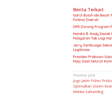
Berita Terkait
Garut Butuh Ide Besar 
Potensi Daerah
DPR Dorong Program PT
Hamka B. Kady Desak 
Pelayaran Tak Lagi Ha
Jerry Sambuaga Sebut 
Legitimasi
Presiden Prabowo Subi
Maju Saat Seluruh Ko
Navigasi
Previous post
Jogo Jatim Polres Probo
pos
Optimalkan Sistem Kea
Melalui Satkamling