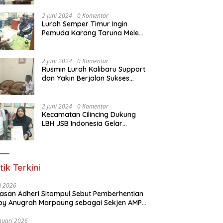
Dasar Paralegal Gratis Untuk
150 orang Pemuda Karang
2 Juni 2024
0 Komentar
Taruna di Jakarta Utara
Lurah Semper Timur Ingin
Pemuda Karang Taruna Melek
Hukum Melalui Pelatihan Dasar
Paralegal Gratis Yang
Diadakan LBH JSB Indonesia
2 Juni 2024
0 Komentar
Rusmin Lurah Kalibaru Support
dan Yakin Berjalan Sukses
Pelatihan Dasar Paralegal
Gratis Untuk Ratusan Karang
Taruna di Jakarta Utara
2 Juni 2024
0 Komentar
Kecamatan Cilincing Dukung
LBH JSB Indonesia Gelar
Pelatihan Dasar Paralegal
Gratis Untuk 150 orang
Pemuda Karang Taruna di
Jakarta Utara
tik Terkini
li 2026
Alasan Adheri Sitompul Sebut Pemberhentian
y Anugrah Marpaung sebagai Sekjen AMPI
at Hukum
nuari 2026