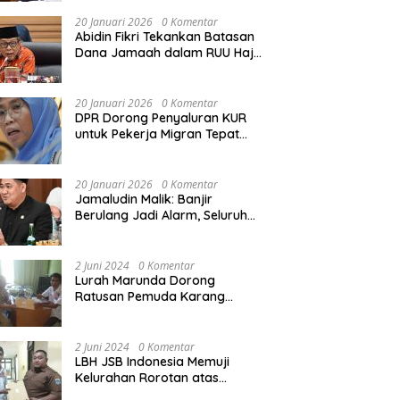
Rekonstruksi Sekolah Rusak
Akibat Bencana
20 Januari 2026
0 Komentar
Abidin Fikri Tekankan Batasan
Dana Jamaah dalam RUU Haji
untuk Lindungi Kepentingan
Calon Haji
20 Januari 2026
0 Komentar
DPR Dorong Penyaluran KUR
untuk Pekerja Migran Tepat
Waktu dan Tepat Sasaran
demi Perlindungan Ekonomi
PMI
20 Januari 2026
0 Komentar
Jamaludin Malik: Banjir
Berulang Jadi Alarm, Seluruh
Pertambangan Ilegal di
Indonesia Harus Ditertibkan
2 Juni 2024
0 Komentar
Lurah Marunda Dorong
Ratusan Pemuda Karang
Taruna Jakarta Utara Melek
Hukum Melalui Pelatihan Dasar
Paralegal Gratis Yang
2 Juni 2024
0 Komentar
Diadakan LBH JSB Indonesia
LBH JSB Indonesia Memuji
Kelurahan Rorotan atas
Dukungan Terhadap Pelatihan