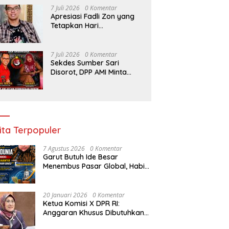
7 Juli 2026
0 Komentar
Apresiasi Fadli Zon yang
Tetapkan Hari
Kepercayaan Terhadap
Tuhan Yang Maha Esa,
Hizkia: Pelaksanaan
7 Juli 2026
0 Komentar
Amanat Konstitusi
Sekdes Sumber Sari
Disorot, DPP AMI Minta
Bupati Kampar Bertindak
ita Terpopuler
7 Agustus 2026
0 Komentar
Garut Butuh Ide Besar
Menembus Pasar Global, Habib
Aboe Dorong Hilirisasi Potensi
Daerah
20 Januari 2026
0 Komentar
Ketua Komisi X DPR RI:
Anggaran Khusus Dibutuhkan
untuk Rehabilitasi &