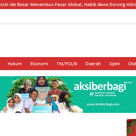
 Global, Habib Aboe Dorong Hilirisasi Potensi Daerah
D
Hukum
Ekonomi
TNI/POLRI
Daerah
Opini
Ola