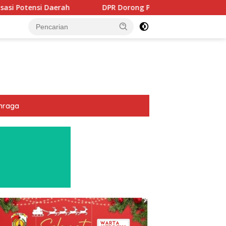
PR Dorong Program PTSL dan Percepatan Sertifikasi Tanah Wa
hraga