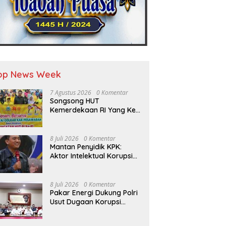
op News Week
7 Agustus 2026
0 Komentar
Songsong HUT
Kemerdekaan RI Yang Ke-
81 DPD Golkar Pesawaran
Adakan Acara Bertema
“Senam Bersama Golkar”
8 Juli 2026
0 Komentar
Mantan Penyidik KPK:
Aktor Intelektual Korupsi
Suplai Batu Bara Pemicu
Blackout Listrik Harus
Ditangkap
8 Juli 2026
0 Komentar
Pakar Energi Dukung Polri
Usut Dugaan Korupsi
Pasokan Batu Bara PLTU
yang Ditaksir Rugikan