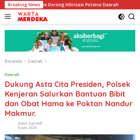
Langsung
b Aboe Dorong Hilirisasi Potensi Daerah
Breaking News
DPR Dorong Pr
ke
konten
Beranda
Daerah
Daerah
Dukung Asta Cita Presiden, Polsek
Kenjeran Salurkan Bantuan Bibit
dan Obat Hama ke Poktan Nandur
Makmur.
Gatot Supriadi
9 Juni 2026