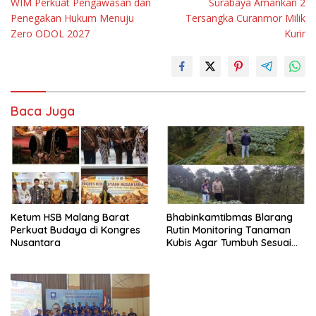
WIM Perkuat Pengawasan dan
Surabaya Amankan 2
Penegakan Hukum Menuju
Tersangka Curanmor Milik
Zero ODOL 2027
Kurir
Baca Juga
Ketum HSB Malang Barat
Bhabinkamtibmas Blarang
Perkuat Budaya di Kongres
Rutin Monitoring Tanaman
Nusantara
Kubis Agar Tumbuh Sesuai
Harapan