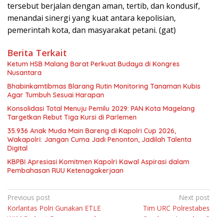
tersebut berjalan dengan aman, tertib, dan kondusif,
menandai sinergi yang kuat antara kepolisian,
pemerintah kota, dan masyarakat petani. (gat)
Berita Terkait
Ketum HSB Malang Barat Perkuat Budaya di Kongres
Nusantara
Bhabinkamtibmas Blarang Rutin Monitoring Tanaman Kubis
Agar Tumbuh Sesuai Harapan
Konsolidasi Total Menuju Pemilu 2029: PAN Kota Magelang
Targetkan Rebut Tiga Kursi di Parlemen
35.936 Anak Muda Main Bareng di Kapolri Cup 2026,
Wakapolri: Jangan Cuma Jadi Penonton, Jadilah Talenta
Digital
KBPBI Apresiasi Komitmen Kapolri Kawal Aspirasi dalam
Pembahasan RUU Ketenagakerjaan
Navigasi
Previous post
Next post
Korlantas Polri Gunakan ETLE
Tim URC Polrestabes
pos