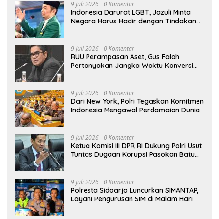
9 Juli 2026
0 Komentar
Indonesia Darurat LGBT, Jazuli Minta
Negara Harus Hadir dengan Tindakan
Hukum yang Tegas
9 Juli 2026
0 Komentar
RUU Perampasan Aset, Gus Falah
Pertanyakan Jangka Waktu Konversi
Aset yang Dirampas
9 Juli 2026
0 Komentar
Dari New York, Polri Tegaskan Komitmen
Indonesia Mengawal Perdamaian Dunia
9 Juli 2026
0 Komentar
Ketua Komisi III DPR RI Dukung Polri Usut
Tuntas Dugaan Korupsi Pasokan Batu
Bara PLTU
9 Juli 2026
0 Komentar
Polresta Sidoarjo Luncurkan SIMANTAP,
Layani Pengurusan SIM di Malam Hari