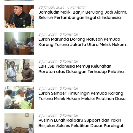
20 Januari 2026
0 Komentar
Jamaludin Malik: Banjir Berulang Jadi Alarm,
Seluruh Pertambangan Ilegal di Indonesia
Harus Ditertibkan
2 Juni 2024
0 Komentar
Lurah Marunda Dorong Ratusan Pemuda
Karang Taruna Jakarta Utara Melek Hukum
Melalui Pelatihan Dasar Paralegal Gratis
Yang Diadakan LBH JSB Indonesia
2 Juni 2024
0 Komentar
LBH JSB Indonesia Memuji Kelurahan
Rorotan atas Dukungan Terhadap Pelatihan
Dasar Paralegal Gratis Untuk 150 orang
Pemuda Karang Taruna di Jakarta Utara
2 Juni 2024
0 Komentar
Lurah Semper Timur Ingin Pemuda Karang
Taruna Melek Hukum Melalui Pelatihan Dasar
Paralegal Gratis Yang Diadakan LBH JSB
Indonesia
2 Juni 2024
0 Komentar
Rusmin Lurah Kalibaru Support dan Yakin
Berjalan Sukses Pelatihan Dasar Paralegal
Gratis Untuk Ratusan Karang Taruna di