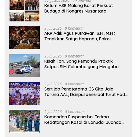
9 Agustus 2026
0 Komentar
Ketum HSB Malang Barat Perkuat
Budaya di Kongres Nusantara
9 Juli 2026
0 Komentar
AKP Adik Agus Putrawan, S.H., M.H :
Tegakkan Satya Haprabu, Polres
Tanjung Perak Nyatakan Perang Tanpa
Kompromi terhadap Kejahatan di
Surabaya.
9 Juli 2026
0 Komentar
Kisah Tori, Sang Pemandu Praktik
Satpas SIM Colombo yang Mengabdi
Sepenuh Hati Selama Lebih dari Satu
Dekade
9 Juli 2026
0 Komentar
Sertijab Penatarama GS Gita Jala
Taruna AAL, Danpuspenerbal Turut Hadir
Saksikan Parade Surya Senja
9 Juli 2026
0 Komentar
Komandan Puspenerbal Terima
Kedatangan Kasal di Lanudal Juanda
dalam Kunjungan Kerja ke Surabaya