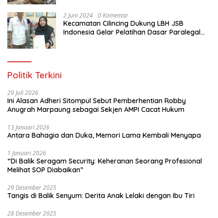
Jakarta Utara
2 Juni 2024
0 Komentar
Kecamatan Cilincing Dukung LBH JSB
Indonesia Gelar Pelatihan Dasar Paralegal
Gratis Untuk 150 orang Pemuda Karang
Taruna di Jakarta Utara
Politik Terkini
29 Juli 2026
Ini Alasan Adheri Sitompul Sebut Pemberhentian Robby
Anugrah Marpaung sebagai Sekjen AMPI Cacat Hukum
13 Januari 2026
Antara Bahagia dan Duka, Memori Lama Kembali Menyapa
1 Januari 2026
“Di Balik Seragam Security: Keheranan Seorang Profesional
Melihat SOP Diabaikan”
29 Desember 2025
Tangis di Balik Senyum: Derita Anak Lelaki dengan Ibu Tiri
28 Desember 2025