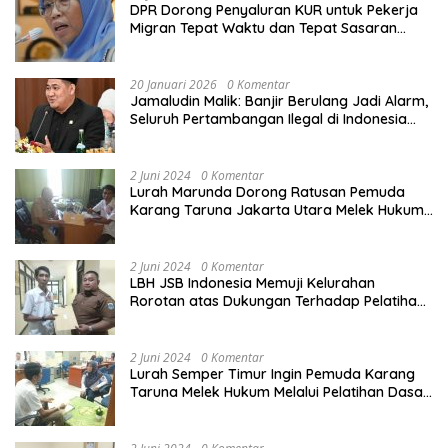
DPR Dorong Penyaluran KUR untuk Pekerja
Migran Tepat Waktu dan Tepat Sasaran
demi Perlindungan Ekonomi PMI
20 Januari 2026
0 Komentar
Jamaludin Malik: Banjir Berulang Jadi Alarm,
Seluruh Pertambangan Ilegal di Indonesia
Harus Ditertibkan
2 Juni 2024
0 Komentar
Lurah Marunda Dorong Ratusan Pemuda
Karang Taruna Jakarta Utara Melek Hukum
Melalui Pelatihan Dasar Paralegal Gratis
Yang Diadakan LBH JSB Indonesia
2 Juni 2024
0 Komentar
LBH JSB Indonesia Memuji Kelurahan
Rorotan atas Dukungan Terhadap Pelatihan
Dasar Paralegal Gratis Untuk 150 orang
Pemuda Karang Taruna di Jakarta Utara
2 Juni 2024
0 Komentar
Lurah Semper Timur Ingin Pemuda Karang
Taruna Melek Hukum Melalui Pelatihan Dasar
Paralegal Gratis Yang Diadakan LBH JSB
Indonesia