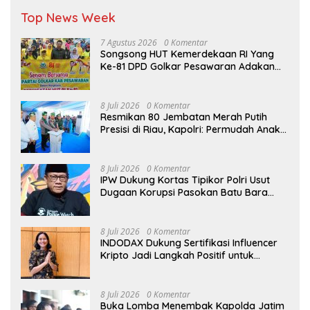
Top News Week
7 Agustus 2026
0 Komentar
Songsong HUT Kemerdekaan RI Yang
Ke-81 DPD Golkar Pesawaran Adakan
Acara Bertema “Senam Bersama
Golkar”
8 Juli 2026
0 Komentar
Resmikan 80 Jembatan Merah Putih
Presisi di Riau, Kapolri: Permudah Anak
Sekolah-Masyarakat
8 Juli 2026
0 Komentar
IPW Dukung Kortas Tipikor Polri Usut
Dugaan Korupsi Pasokan Batu Bara
PLTU
8 Juli 2026
0 Komentar
INDODAX Dukung Sertifikasi Influencer
Kripto Jadi Langkah Positif untuk
Bangun Ekosistem yang Lebih Sehat
8 Juli 2026
0 Komentar
Buka Lomba Menembak Kapolda Jatim