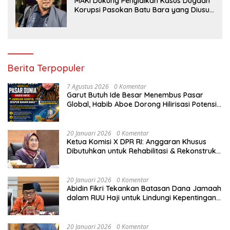
MAKI Dukung Penyidikan Kasus Dugaan
Korupsi Pasokan Batu Bara yang Diusut
Kortastipidkor Polri
Berita Terpopuler
7 Agustus 2026
0 Komentar
Garut Butuh Ide Besar Menembus Pasar
Global, Habib Aboe Dorong Hilirisasi Potensi
Daerah
20 Januari 2026
0 Komentar
Ketua Komisi X DPR RI: Anggaran Khusus
Dibutuhkan untuk Rehabilitasi & Rekonstruksi
Sekolah Rusak Akibat Bencana
20 Januari 2026
0 Komentar
Abidin Fikri Tekankan Batasan Dana Jamaah
dalam RUU Haji untuk Lindungi Kepentingan
Calon Haji
20 Januari 2026
0 Komentar