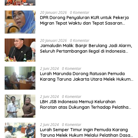
Calon Haji
20 Januari 2026
0 Komentar
DPR Dorong Penyaluran KUR untuk Pekerja
Migran Tepat Waktu dan Tepat Sasaran
demi Perlindungan Ekonomi PMI
20 Januari 2026
0 Komentar
Jamaludin Malik: Banjir Berulang Jadi Alarm,
Seluruh Pertambangan Ilegal di Indonesia
Harus Ditertibkan
2 Juni 2024
0 Komentar
Lurah Marunda Dorong Ratusan Pemuda
Karang Taruna Jakarta Utara Melek Hukum
Melalui Pelatihan Dasar Paralegal Gratis
Yang Diadakan LBH JSB Indonesia
2 Juni 2024
0 Komentar
LBH JSB Indonesia Memuji Kelurahan
Rorotan atas Dukungan Terhadap Pelatihan
Dasar Paralegal Gratis Untuk 150 orang
Pemuda Karang Taruna di Jakarta Utara
2 Juni 2024
0 Komentar
Lurah Semper Timur Ingin Pemuda Karang
Taruna Melek Hukum Melalui Pelatihan Dasar