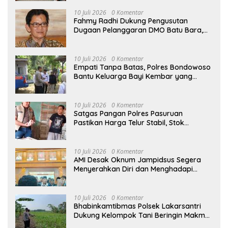
10 Juli 2026
0 Komentar
Fahmy Radhi Dukung Pengusutan
Dugaan Pelanggaran DMO Batu Bara,
Minta Sanksi Tegas bagi Pelanggar
10 Juli 2026
0 Komentar
Empati Tanpa Batas, Polres Bondowoso
Bantu Keluarga Bayi Kembar yang
Kehilangan Ibu
10 Juli 2026
0 Komentar
Satgas Pangan Polres Pasuruan
Pastikan Harga Telur Stabil, Stok
Melimpah di Pasar Bangil
10 Juli 2026
0 Komentar
AMI Desak Oknum Jampidsus Segera
Menyerahkan Diri dan Menghadapi
Proses Hukum
10 Juli 2026
0 Komentar
Bhabinkamtibmas Polsek Lakarsantri
Dukung Kelompok Tani Beringin Makmur
Perkuat Ketahanan Pangan Surabaya