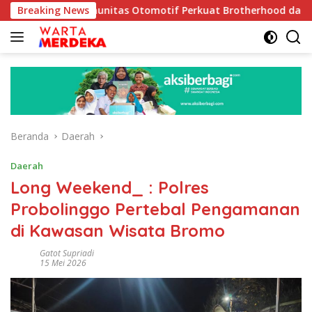
Langsung
jak Komunitas Otomotif Perkuat Brotherhood dan Persatuan Ban
Breaking News
ke
konten
Beranda
Daerah
Daerah
Long Weekend_ : Polres
Probolinggo Pertebal Pengamanan
di Kawasan Wisata Bromo
Gatot Supriadi
15 Mei 2026