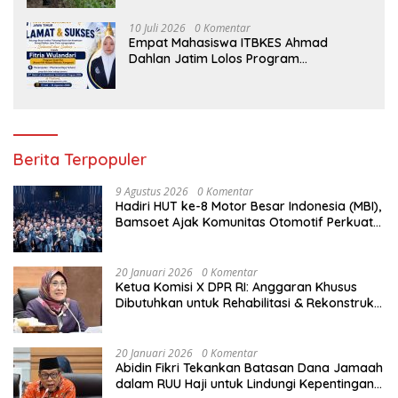
10 Juli 2026
0 Komentar
Empat Mahasiswa ITBKES Ahmad
Dahlan Jatim Lolos Program
Internasional di Thailand, Siap
Harumkan Nama Indonesia di Kancah
Global
Berita Terpopuler
9 Agustus 2026
0 Komentar
Hadiri HUT ke-8 Motor Besar Indonesia (MBI),
Bamsoet Ajak Komunitas Otomotif Perkuat
Brotherhood dan Persatuan Bangsa di
Tengah Derasnya Provokasi Pecah Belah
Bangsa
20 Januari 2026
0 Komentar
Ketua Komisi X DPR RI: Anggaran Khusus
Dibutuhkan untuk Rehabilitasi & Rekonstruksi
Sekolah Rusak Akibat Bencana
20 Januari 2026
0 Komentar
Abidin Fikri Tekankan Batasan Dana Jamaah
dalam RUU Haji untuk Lindungi Kepentingan