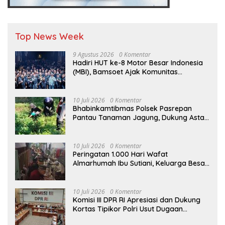
Top News Week
9 Agustus 2026
0 Komentar
Hadiri HUT ke-8 Motor Besar Indonesia
(MBI), Bamsoet Ajak Komunitas
Otomotif Perkuat Brotherhood dan
Persatuan Bangsa di Tengah Derasnya
Provokasi Pecah Belah Bangsa
10 Juli 2026
0 Komentar
Bhabinkamtibmas Polsek Pasrepan
Pantau Tanaman Jagung, Dukung Asta
Cita Ketahanan Pangan Nasional
10 Juli 2026
0 Komentar
Peringatan 1.000 Hari Wafat
Almarhumah Ibu Sutiani, Keluarga Besar
Bapak Edy dan Ibu Narti Gelar Tahlil dan
Doa Bersama
10 Juli 2026
0 Komentar
Komisi III DPR RI Apresiasi dan Dukung
Kortas Tipikor Polri Usut Dugaan
Korupsi Batu Bara