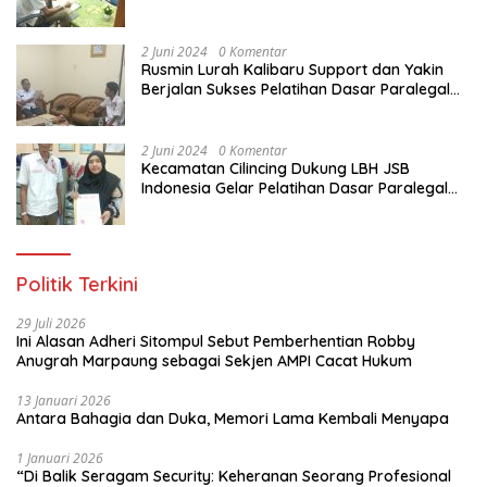
Paralegal Gratis Yang Diadakan LBH JSB
Indonesia
2 Juni 2024
0 Komentar
Rusmin Lurah Kalibaru Support dan Yakin
Berjalan Sukses Pelatihan Dasar Paralegal
Gratis Untuk Ratusan Karang Taruna di
Jakarta Utara
2 Juni 2024
0 Komentar
Kecamatan Cilincing Dukung LBH JSB
Indonesia Gelar Pelatihan Dasar Paralegal
Gratis Untuk 150 orang Pemuda Karang
Taruna di Jakarta Utara
Politik Terkini
29 Juli 2026
Ini Alasan Adheri Sitompul Sebut Pemberhentian Robby
Anugrah Marpaung sebagai Sekjen AMPI Cacat Hukum
13 Januari 2026
Antara Bahagia dan Duka, Memori Lama Kembali Menyapa
1 Januari 2026
“Di Balik Seragam Security: Keheranan Seorang Profesional