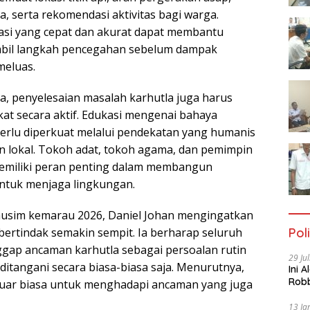
ra, serta rekomendasi aktivitas bagi warga.
asi yang cepat dan akurat dapat membantu
bil langkah pencegahan sebelum dampak
meluas.
 penyelesaian masalah karhutla juga harus
at secara aktif. Edukasi mengenai bahaya
rlu diperkuat melalui pendekatan yang humanis
an lokal. Tokoh adat, tokoh agama, dan pemimpin
memiliki peran penting dalam membangun
untuk menjaga lingkungan.
usim kemarau 2026, Daniel Johan mengingatkan
Poli
ertindak semakin sempit. Ia berharap seluruh
gap ancaman karhutla sebagai persoalan rutin
29 Ju
ditangani secara biasa-biasa saja. Menurutnya,
Ini 
Robb
luar biasa untuk menghadapi ancaman yang juga
Cac
13 Ja