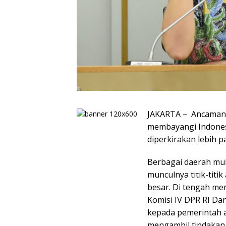
JAKARTA – Ancaman k
membayangi Indones
diperkirakan lebih p
Berbagai daerah mu
munculnya titik-tit
besar. Di tengah me
Komisi IV DPR RI Da
kepada pemerintah 
mengambil tindakan