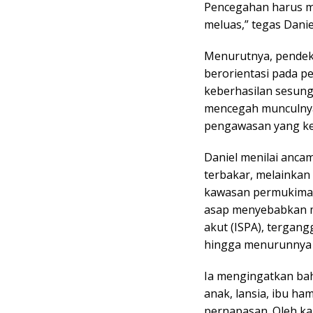
Pencegahan harus me
meluas,” tegas Danie
Menurutnya, pendeka
berorientasi pada p
keberhasilan sesun
mencegah munculnya t
pengawasan yang ket
Daniel menilai anca
terbakar, melainka
kawasan permukiman
asap menyebabkan m
akut (ISPA), tergang
hingga menurunnya 
Ia mengingatkan bah
anak, lansia, ibu ha
pernapasan. Oleh ka