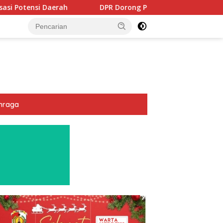
DPR Dorong Program PTSL dan Percepatan Sertifikasi Tan
hraga