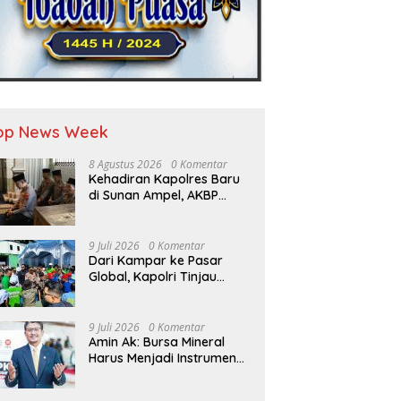
op News Week
8 Agustus 2026
0 Komentar
Kehadiran Kapolres Baru
di Sunan Ampel, AKBP
Irwan Kurniawan
Teguhkan Sinergi Polri dan
Ulama”
9 Juli 2026
0 Komentar
Dari Kampar ke Pasar
Global, Kapolri Tinjau
Inovasi Pupuk Batu Bara
Karya Anak Bangsa
9 Juli 2026
0 Komentar
Amin Ak: Bursa Mineral
Harus Menjadi Instrumen
Kedaulatan Harga, Bukan
Sekadar Lembaga Baru