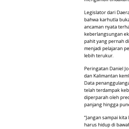
Legislator dari Dae
bahwa karhutla buka
ancaman nyata terha
keberlangsungan ek
pahit yang pernah d
menjadi pelajaran p
lebih terukur.
Peringatan Daniel J
dan Kalimantan kemb
Data penanggulanga
telah terdampak keba
diperparah oleh pre
panjang hingga pun
“Jangan sampai kita
harus hidup di baw