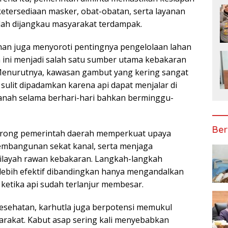
 ketersediaan masker, obat-obatan, serta layanan
ah dijangkau masyarakat terdampak.
 Johan juga menyoroti pentingnya pengelolaan lahan
ini menjadi salah satu sumber utama kebakaran
 Menurutnya, kawasan gambut yang kering sangat
sulit dipadamkan karena api dapat menjalar di
nah selama berhari-hari bahkan berminggu-
Ber
dorong pemerintah daerah memperkuat upaya
embangunan sekat kanal, serta menjaga
 wilayah rawan kebakaran. Langkah-langkah
h lebih efektif dibandingkan hanya mengandalkan
etika api sudah terlanjur membesar.
esehatan, karhutla juga berpotensi memukul
rakat. Kabut asap sering kali menyebabkan