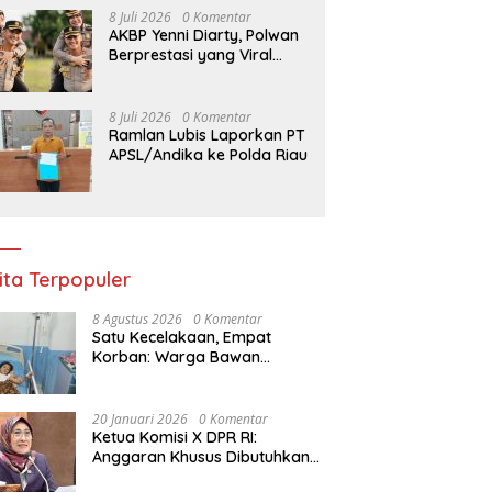
8 Juli 2026
0 Komentar
AKBP Yenni Diarty, Polwan
Berprestasi yang Viral
Digendong Suami Usai
Naik Pangkat
8 Juli 2026
0 Komentar
Ramlan Lubis Laporkan PT
APSL/Andika ke Polda Riau
ita Terpopuler
8 Agustus 2026
0 Komentar
Satu Kecelakaan, Empat
Korban: Warga Bawan
Bertanya, Haruskah Menunggu
Tragedi Berikutnya untuk
Mendapat Lampu Jalan?
20 Januari 2026
0 Komentar
Ketua Komisi X DPR RI:
Anggaran Khusus Dibutuhkan
untuk Rehabilitasi &