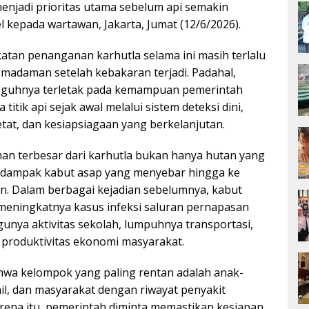
njadi prioritas utama sebelum api semakin
l kepada wartawan, Jakarta, Jumat (12/6/2026).
tan penanganan karhutla selama ini masih terlalu
emadaman setelah kebakaran terjadi. Padahal,
gguhnya terletak pada kemampuan pemerintah
itik api sejak awal melalui sistem deteksi dini,
at, dan kesiapsiagaan yang berkelanjutan.
man terbesar dari karhutla bukan hanya hutan yang
n dampak kabut asap yang menyebar hingga ke
. Dalam berbagai kejadian sebelumnya, kabut
eningkatnya kasus infeksi saluran pernapasan
gunya aktivitas sekolah, lumpuhnya transportasi,
produktivitas ekonomi masyarakat.
wa kelompok yang paling rentan adalah anak-
mil, dan masyarakat dengan riwayat penyakit
rena itu, pemerintah diminta memastikan kesiapan