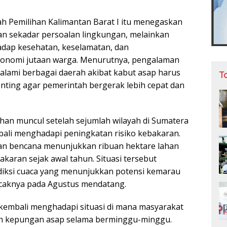
rah Pemilihan Kalimantan Barat I itu menegaskan
n sekadar persoalan lingkungan, melainkan
dap kesehatan, keselamatan, dan
onomi jutaan warga. Menurutnya, pengalaman
ialami berbagai daerah akibat kabut asap harus
T
enting agar pemerintah bergerak lebih cepat dan
ohan muncul setelah sejumlah wilayah di Sumatera
ali menghadapi peningkatan risiko kebakaran.
n bencana menunjukkan ribuan hektare lahan
karan sejak awal tahun. Situasi tersebut
diksi cuaca yang menunjukkan potensi kemarau
caknya pada Agustus mendatang.
 kembali menghadapi situasi di mana masyarakat
ah kepungan asap selama berminggu-minggu.