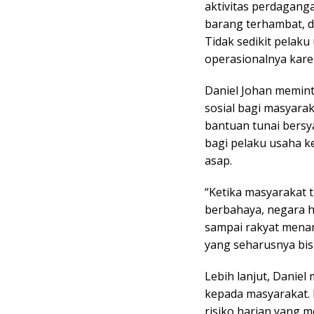
aktivitas perdagang
barang terhambat, d
Tidak sedikit pelak
operasionalnya kare
Daniel Johan memin
sosial bagi masyara
bantuan tunai bersy
bagi pelaku usaha k
asap.
“Ketika masyarakat t
berbahaya, negara h
sampai rakyat mena
yang seharusnya bisa
Lebih lanjut, Danie
kepada masyarakat.
risiko harian yang m