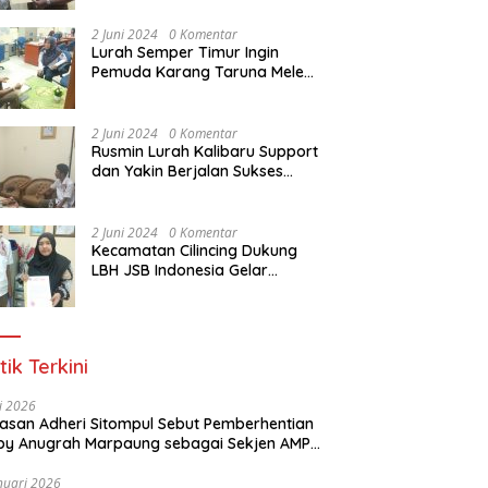
Dasar Paralegal Gratis Untuk
150 orang Pemuda Karang
2 Juni 2024
0 Komentar
Taruna di Jakarta Utara
Lurah Semper Timur Ingin
Pemuda Karang Taruna Melek
Hukum Melalui Pelatihan Dasar
Paralegal Gratis Yang
Diadakan LBH JSB Indonesia
2 Juni 2024
0 Komentar
Rusmin Lurah Kalibaru Support
dan Yakin Berjalan Sukses
Pelatihan Dasar Paralegal
Gratis Untuk Ratusan Karang
Taruna di Jakarta Utara
2 Juni 2024
0 Komentar
Kecamatan Cilincing Dukung
LBH JSB Indonesia Gelar
Pelatihan Dasar Paralegal
Gratis Untuk 150 orang
Pemuda Karang Taruna di
Jakarta Utara
tik Terkini
li 2026
Alasan Adheri Sitompul Sebut Pemberhentian
y Anugrah Marpaung sebagai Sekjen AMPI
at Hukum
nuari 2026