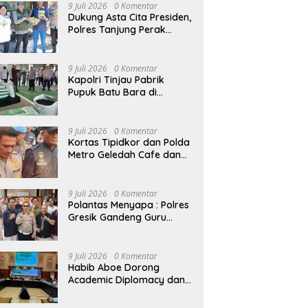
9 Juli 2026
0 Komentar
Dukung Asta Cita Presiden,
Polres Tanjung Perak
Salurkan Bantuan Bibit
Jagung Manis di Tambak
Wedi.
9 Juli 2026
0 Komentar
Kapolri Tinjau Pabrik
Pupuk Batu Bara di
Kampar, Lepas Distribusi
80 Ton Pupuk untuk
Kelompok Tani Riau
9 Juli 2026
0 Komentar
Kortas Tipidkor dan Polda
Metro Geledah Cafe dan
Money Changer
9 Juli 2026
0 Komentar
Polantas Menyapa : Polres
Gresik Gandeng Guru
Tanamkan Budaya Tertib
Lalu Lintas Sejak Dini
9 Juli 2026
0 Komentar
Habib Aboe Dorong
Academic Diplomacy dan
Ekonomi Kreatif