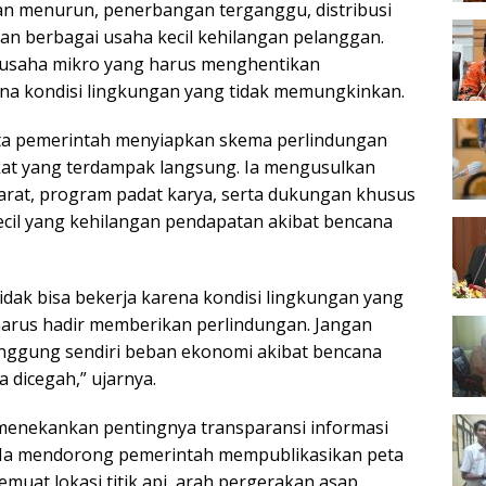
an menurun, penerbangan terganggu, distribusi
an berbagai usaha kecil kehilangan pelanggan.
u usaha mikro yang harus menghentikan
na kondisi lingkungan yang tidak memungkinkan.
ta pemerintah menyiapkan skema perlindungan
kat yang terdampak langsung. Ia mengusulkan
arat, program padat karya, serta dukungan khusus
ecil yang kehilangan pendapatan akibat bencana
idak bisa bekerja karena kondisi lingkungan yang
arus hadir memberikan perlindungan. Jangan
nggung sendiri beban ekonomi akibat bencana
 dicegah,” ujarnya.
l menekankan pentingnya transparansi informasi
 Ia mendorong pemerintah mempublikasikan peta
emuat lokasi titik api, arah pergerakan asap,