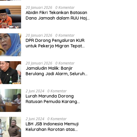
Rekonstruksi Sekolah Rusak
Akibat Bencana
20 Januari 2026
0 Komentar
Abidin Fikri Tekankan Batasan
Dana Jamaah dalam RUU Haji
untuk Lindungi Kepentingan
Calon Haji
20 Januari 2026
0 Komentar
DPR Dorong Penyaluran KUR
untuk Pekerja Migran Tepat
Waktu dan Tepat Sasaran
demi Perlindungan Ekonomi
PMI
20 Januari 2026
0 Komentar
Jamaludin Malik: Banjir
Berulang Jadi Alarm, Seluruh
Pertambangan Ilegal di
Indonesia Harus Ditertibkan
2 Juni 2024
0 Komentar
Lurah Marunda Dorong
Ratusan Pemuda Karang
Taruna Jakarta Utara Melek
Hukum Melalui Pelatihan Dasar
Paralegal Gratis Yang
2 Juni 2024
0 Komentar
Diadakan LBH JSB Indonesia
LBH JSB Indonesia Memuji
Kelurahan Rorotan atas
Dukungan Terhadap Pelatihan