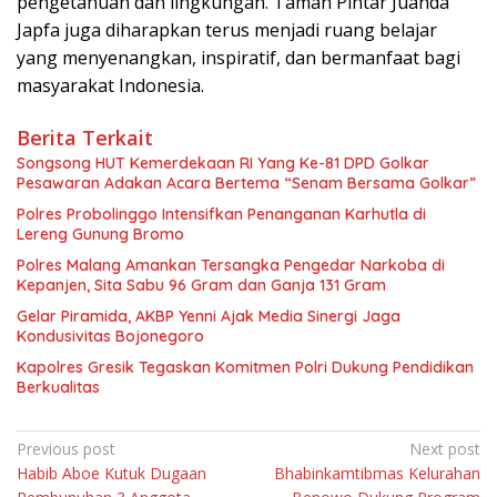
pengetahuan dan lingkungan. Taman Pintar Juanda
Japfa juga diharapkan terus menjadi ruang belajar
yang menyenangkan, inspiratif, dan bermanfaat bagi
masyarakat Indonesia.
Berita Terkait
Songsong HUT Kemerdekaan RI Yang Ke-81 DPD Golkar
Pesawaran Adakan Acara Bertema “Senam Bersama Golkar”
Polres Probolinggo Intensifkan Penanganan Karhutla di
Lereng Gunung Bromo
Polres Malang Amankan Tersangka Pengedar Narkoba di
Kepanjen, Sita Sabu 96 Gram dan Ganja 131 Gram
Gelar Piramida, AKBP Yenni Ajak Media Sinergi Jaga
Kondusivitas Bojonegoro
Kapolres Gresik Tegaskan Komitmen Polri Dukung Pendidikan
Berkualitas
Navigasi
Previous post
Next post
Habib Aboe Kutuk Dugaan
Bhabinkamtibmas Kelurahan
pos