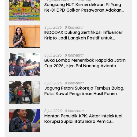
Songsong HUT Kemerdekaan RI Yang
Ke-81 DPD Golkar Pesawaran Adakan
Acara Bertema “Senam Bersama
Golkar”
8 Juli 2026
0 Komentar
INDODAX Dukung Sertifikasi Influencer
Kripto Jadi Langkah Positif untuk
Bangun Ekosistem yang Lebih Sehat
8 Juli 2026
0 Komentar
Buka Lomba Menembak Kapolda Jatim
Cup 2026, Irjen Pol Nanang Avianto
Tekankan Profesionalisme Penggunaan
Senjata Api
8 Juli 2026
0 Komentar
Jagung Petani Sukorejo Tembus Bulog,
Polisi Kawal Pengiriman Hasil Panen
8 Juli 2026
0 Komentar
Mantan Penyidik KPK: Aktor Intelektual
Korupsi Suplai Batu Bara Pemicu
Blackout Listrik Harus Ditangkap