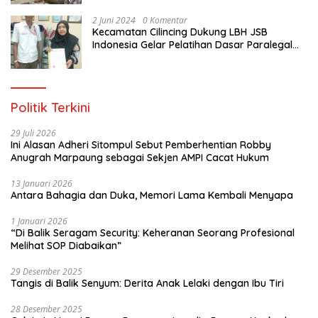
Jakarta Utara
2 Juni 2024
0 Komentar
Kecamatan Cilincing Dukung LBH JSB
Indonesia Gelar Pelatihan Dasar Paralegal
Gratis Untuk 150 orang Pemuda Karang
Taruna di Jakarta Utara
Politik Terkini
29 Juli 2026
Ini Alasan Adheri Sitompul Sebut Pemberhentian Robby
Anugrah Marpaung sebagai Sekjen AMPI Cacat Hukum
13 Januari 2026
Antara Bahagia dan Duka, Memori Lama Kembali Menyapa
1 Januari 2026
“Di Balik Seragam Security: Keheranan Seorang Profesional
Melihat SOP Diabaikan”
29 Desember 2025
Tangis di Balik Senyum: Derita Anak Lelaki dengan Ibu Tiri
28 Desember 2025