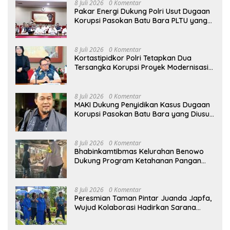
8 Juli 2026
0 Komentar
Pakar Energi Dukung Polri Usut Dugaan
Korupsi Pasokan Batu Bara PLTU yang
Ditaksir Rugikan Negara Rp5 Triliun
8 Juli 2026
0 Komentar
Kortastipidkor Polri Tetapkan Dua
Tersangka Korupsi Proyek Modernisasi
Pabrik Gula Assembagoes
8 Juli 2026
0 Komentar
MAKI Dukung Penyidikan Kasus Dugaan
Korupsi Pasokan Batu Bara yang Diusut
Kortastipidkor Polri
8 Juli 2026
0 Komentar
Bhabinkamtibmas Kelurahan Benowo
Dukung Program Ketahanan Pangan
Melalui Sambang Peternak Sapi
8 Juli 2026
0 Komentar
Peresmian Taman Pintar Juanda Japfa,
Wujud Kolaborasi Hadirkan Sarana
Edukasi Inspiratif