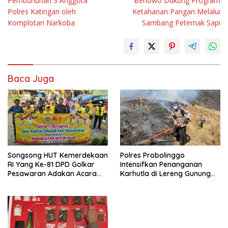
Pembunuhan 3 Anggota
Benowo Dukung Program
Polres Katingan oleh
Ketahanan Pangan Melalui
Komplotan Narkoba
Sambang Peternak Sapi
Baca Juga
Songsong HUT Kemerdekaan
Polres Probolinggo
RI Yang Ke-81 DPD Golkar
Intensifkan Penanganan
Pesawaran Adakan Acara
Karhutla di Lereng Gunung
Bertema “Senam Bersama
Bromo
Golkar”