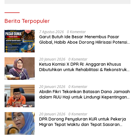
Berita Terpopuler
7 Agustus 2026
0 Komentar
Garut Butuh Ide Besar Menembus Pasar
Global, Habib Aboe Dorong Hilirisasi Potensi
Daerah
20 Januari 2026
0 Komentar
Ketua Komisi X DPR RI: Anggaran Khusus
Dibutuhkan untuk Rehabilitasi & Rekonstruksi
Sekolah Rusak Akibat Bencana
20 Januari 2026
0 Komentar
Abidin Fikri Tekankan Batasan Dana Jamaah
dalam RUU Haji untuk Lindungi Kepentingan
Calon Haji
20 Januari 2026
0 Komentar
DPR Dorong Penyaluran KUR untuk Pekerja
Migran Tepat Waktu dan Tepat Sasaran
demi Perlindungan Ekonomi PMI