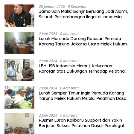
20 Januari 2026
0 Komentar
Jamaludin Malik: Banjir Berulang Jadi Alarm,
Seluruh Pertambangan Ilegal di Indonesia
Harus Ditertibkan
2 Juni 2024
0 Komentar
Lurah Marunda Dorong Ratusan Pemuda
Karang Taruna Jakarta Utara Melek Hukum
Melalui Pelatihan Dasar Paralegal Gratis
Yang Diadakan LBH JSB Indonesia
2 Juni 2024
0 Komentar
LBH JSB Indonesia Memuji Kelurahan
Rorotan atas Dukungan Terhadap Pelatihan
Dasar Paralegal Gratis Untuk 150 orang
Pemuda Karang Taruna di Jakarta Utara
2 Juni 2024
0 Komentar
Lurah Semper Timur Ingin Pemuda Karang
Taruna Melek Hukum Melalui Pelatihan Dasar
Paralegal Gratis Yang Diadakan LBH JSB
Indonesia
2 Juni 2024
0 Komentar
Rusmin Lurah Kalibaru Support dan Yakin
Berjalan Sukses Pelatihan Dasar Paralegal
Gratis Untuk Ratusan Karang Taruna di