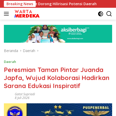
Langsung
ib Aboe Dorong Hilirisasi Potensi Daerah
Breaking News
DPR Dorong P
ke
konten
Beranda
Daerah
Daerah
Peresmian Taman Pintar Juanda
Japfa, Wujud Kolaborasi Hadirkan
Sarana Edukasi Inspiratif
Gatot Supriadi
8 Juli 2026