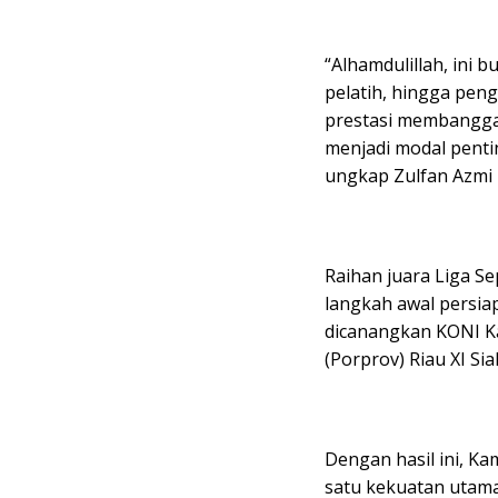
“Alhamdulillah, ini b
pelatih, hingga pe
prestasi membanggak
menjadi modal penti
ungkap Zulfan Azmi 
Raihan juara Liga Se
langkah awal persi
dicanangkan KONI K
(Porprov) Riau XI Si
Dengan hasil ini, K
satu kekuatan utama 