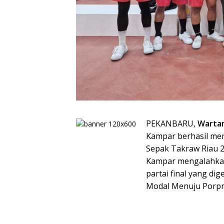
PEKANBARU,
Warta
Kampar berhasil me
Sepak Takraw Riau 20
Kampar mengalahkan
partai final yang di
Modal Menuju Porpr