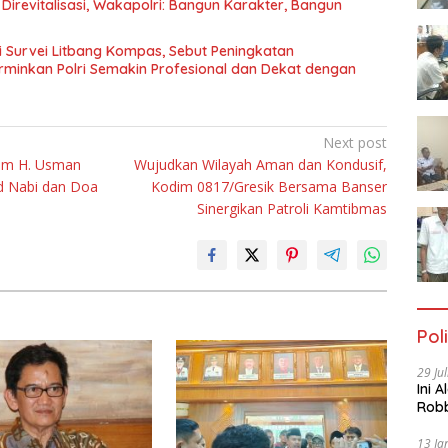
 Direvitalisasi, Wakapolri: Bangun Karakter, Bangun
i Survei Litbang Kompas, Sebut Peningkatan
rminkan Polri Semakin Profesional dan Dekat dengan
Next post
um H. Usman
Wujudkan Wilayah Aman dan Kondusif,
d Nabi dan Doa
Kodim 0817/Gresik Bersama Banser
Sinergikan Patroli Kamtibmas
Poli
29 Ju
Ini 
Robb
Cac
13 Ja