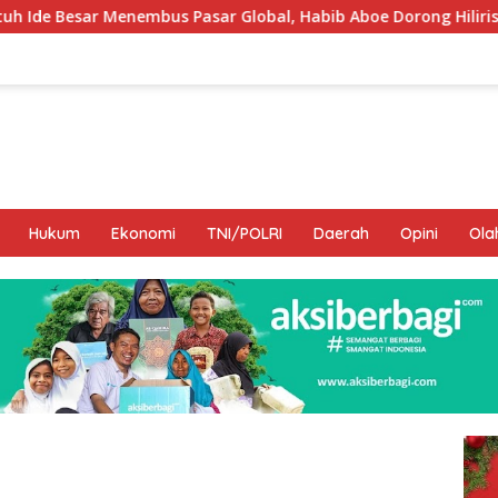
us Pasar Global, Habib Aboe Dorong Hilirisasi Potensi Daerah
Hukum
Ekonomi
TNI/POLRI
Daerah
Opini
Ola