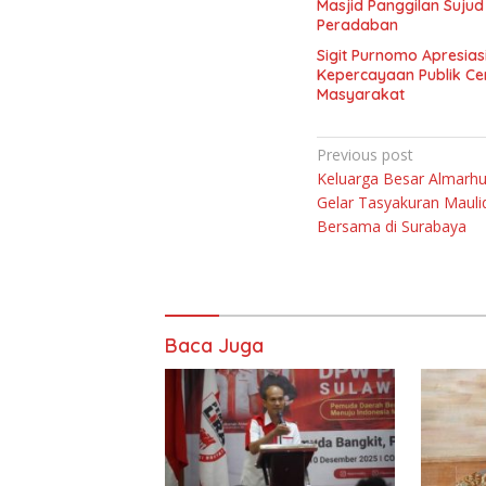
Masjid Panggilan Sujud
Peradaban
Sigit Purnomo Apresias
Kepercayaan Publik Ce
Masyarakat
Navigasi
Previous post
Keluarga Besar Almarh
pos
Gelar Tasyakuran Mauli
Bersama di Surabaya
Baca Juga