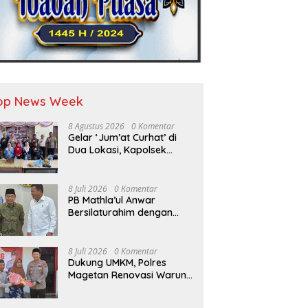
op News Week
8 Agustus 2026
0 Komentar
Gelar ‘Jum’at Curhat’ di
Dua Lokasi, Kapolsek
Krembangan Tegaskan
Komitmen ‘Jogo Perak’
dan Siap Sikat Peredaran
8 Juli 2026
0 Komentar
Miras
PB Mathla’ul Anwar
Bersilaturahim dengan
Kepala BIN Jenderal TNI
(Purn.) Muhammad
Herindra: Bahas Komitmen
8 Juli 2026
0 Komentar
Rekat Persatuan dan
Dukung UMKM, Polres
Kemajuan NKRI
Magetan Renovasi Warung
Bu Tiyem di Hari
Bhayangkara ke – 80