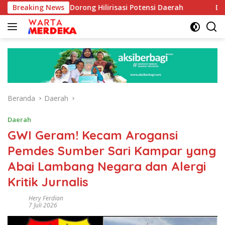
Langsung
 Aboe Dorong Hilirisasi Potensi Daerah
Breaking News
DPR Dorong Pr
ke
konten
Beranda
Daerah
Daerah
GWI Geram! Kecam Arogansi
Pemdes Sumber Sari Kampar yang
Abai Lambang Negara dan Alergi
Kritik Jurnalis
Hery Ferdian
7 Juli 2026