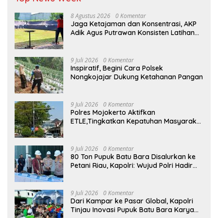
8 Agustus 2026
0 Komentar
Jaga Ketajaman dan Konsentrasi, AKP
Adik Agus Putrawan Konsisten Latihan
Menembak di Tengah Kesibukan
9 Juli 2026
0 Komentar
Inspiratif, Begini Cara Polsek
Nongkojajar Dukung Ketahanan Pangan
9 Juli 2026
0 Komentar
Polres Mojokerto Aktifkan
ETLE,Tingkatkan Kepatuhan Masyarakat
Dalam Berkendara
9 Juli 2026
0 Komentar
80 Ton Pupuk Batu Bara Disalurkan ke
Petani Riau, Kapolri: Wujud Polri Hadir
untuk Masyarakat
9 Juli 2026
0 Komentar
Dari Kampar ke Pasar Global, Kapolri
Tinjau Inovasi Pupuk Batu Bara Karya