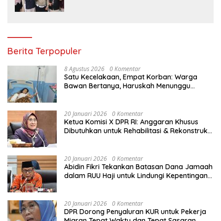
Lalu Lintas Sejak Dini
Berita Terpopuler
8 Agustus 2026
0 Komentar
Satu Kecelakaan, Empat Korban: Warga
Bawan Bertanya, Haruskah Menunggu
Tragedi Berikutnya untuk Mendapat Lampu
Jalan?
20 Januari 2026
0 Komentar
Ketua Komisi X DPR RI: Anggaran Khusus
Dibutuhkan untuk Rehabilitasi & Rekonstruksi
Sekolah Rusak Akibat Bencana
20 Januari 2026
0 Komentar
Abidin Fikri Tekankan Batasan Dana Jamaah
dalam RUU Haji untuk Lindungi Kepentingan
Calon Haji
20 Januari 2026
0 Komentar
DPR Dorong Penyaluran KUR untuk Pekerja
Migran Tepat Waktu dan Tepat Sasaran