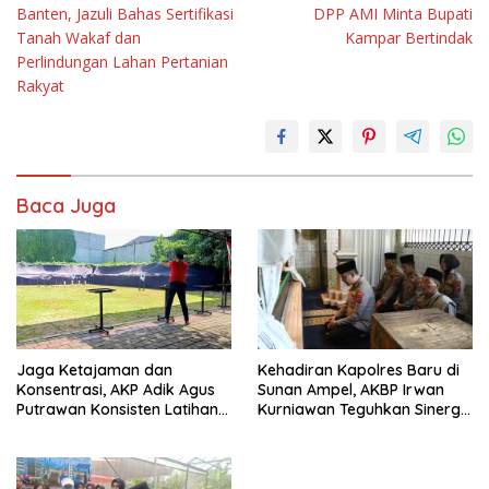
Banten, Jazuli Bahas Sertifikasi
DPP AMI Minta Bupati
Tanah Wakaf dan
Kampar Bertindak
Perlindungan Lahan Pertanian
Rakyat
Baca Juga
Jaga Ketajaman dan
Kehadiran Kapolres Baru di
Konsentrasi, AKP Adik Agus
Sunan Ampel, AKBP Irwan
Putrawan Konsisten Latihan
Kurniawan Teguhkan Sinergi
Menembak di Tengah
Polri dan Ulama”
Kesibukan