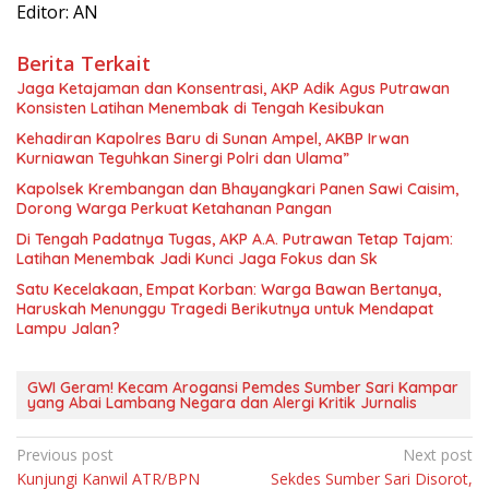
Editor: AN
Berita Terkait
Jaga Ketajaman dan Konsentrasi, AKP Adik Agus Putrawan
Konsisten Latihan Menembak di Tengah Kesibukan
Kehadiran Kapolres Baru di Sunan Ampel, AKBP Irwan
Kurniawan Teguhkan Sinergi Polri dan Ulama”
Kapolsek Krembangan dan Bhayangkari Panen Sawi Caisim,
Dorong Warga Perkuat Ketahanan Pangan
Di Tengah Padatnya Tugas, AKP A.A. Putrawan Tetap Tajam:
Latihan Menembak Jadi Kunci Jaga Fokus dan Sk
Satu Kecelakaan, Empat Korban: Warga Bawan Bertanya,
Haruskah Menunggu Tragedi Berikutnya untuk Mendapat
Lampu Jalan?
GWI Geram! Kecam Arogansi Pemdes Sumber Sari Kampar
yang Abai Lambang Negara dan Alergi Kritik Jurnalis
Navigasi
Previous post
Next post
Kunjungi Kanwil ATR/BPN
Sekdes Sumber Sari Disorot,
pos