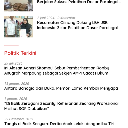
Berjalan Sukses Pelatihan Dasar Paralegal
Gratis Untuk Ratusan Karang Taruna di
Jakarta Utara
2 Juni 2024
0 Komentar
Kecamatan Cilincing Dukung LBH JSB
Indonesia Gelar Pelatihan Dasar Paralegal
Gratis Untuk 150 orang Pemuda Karang
Taruna di Jakarta Utara
Politik Terkini
29 Juli 2026
Ini Alasan Adheri Sitompul Sebut Pemberhentian Robby
Anugrah Marpaung sebagai Sekjen AMPI Cacat Hukum
13 Januari 2026
Antara Bahagia dan Duka, Memori Lama Kembali Menyapa
1 Januari 2026
“Di Balik Seragam Security: Keheranan Seorang Profesional
Melihat SOP Diabaikan”
29 Desember 2025
Tangis di Balik Senyum: Derita Anak Lelaki dengan Ibu Tiri