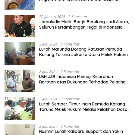
demi Perlindungan Ekonomi PMI
20 Januari 2026
0 Komentar
Jamaludin Malik: Banjir Berulang Jadi Alarm,
Seluruh Pertambangan Ilegal di Indonesia
Harus Ditertibkan
2 Juni 2024
0 Komentar
Lurah Marunda Dorong Ratusan Pemuda
Karang Taruna Jakarta Utara Melek Hukum
Melalui Pelatihan Dasar Paralegal Gratis
Yang Diadakan LBH JSB Indonesia
2 Juni 2024
0 Komentar
LBH JSB Indonesia Memuji Kelurahan
Rorotan atas Dukungan Terhadap Pelatihan
Dasar Paralegal Gratis Untuk 150 orang
Pemuda Karang Taruna di Jakarta Utara
2 Juni 2024
0 Komentar
Lurah Semper Timur Ingin Pemuda Karang
Taruna Melek Hukum Melalui Pelatihan Dasar
Paralegal Gratis Yang Diadakan LBH JSB
Indonesia
2 Juni 2024
0 Komentar
Rusmin Lurah Kalibaru Support dan Yakin