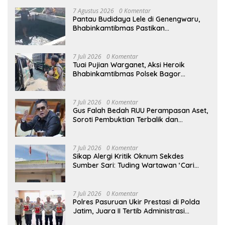
7 Agustus 2026
0 Komentar
Pantau Budidaya Lele di Genengwaru,
Bhabinkamtibmas Pastikan
Pertumbuhan Ikan Berjalan Baik
7 Juli 2026
0 Komentar
Tuai Pujian Warganet, Aksi Heroik
Bhabinkamtibmas Polsek Bagor
Selamatkan Bayi Korban Kecelakaan
Bus di Nganjuk
7 Juli 2026
0 Komentar
Gus Falah Bedah RUU Perampasan Aset,
Soroti Pembuktian Terbalik dan
Pertanyakan Posisi Kejaksaan
7 Juli 2026
0 Komentar
Sikap Alergi Kritik Oknum Sekdes
Sumber Sari: Tuding Wartawan ‘Cari
Kesalahan’ Saat Dipertanyakan Soal
Bendera Lusuh dan Layanan PATEN
CETAR yang Diduga Mandek
7 Juli 2026
0 Komentar
Polres Pasuruan Ukir Prestasi di Polda
Jatim, Juara II Tertib Administrasi
Pelaporan DORS Dan Ungkap Kasus