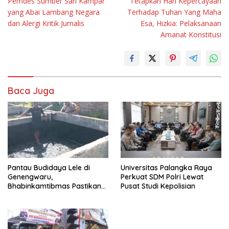
Pemdes Sumber Sari Kampar
Tetapkan Hari Kepercayaan
yang Abai Lambang Negara
Terhadap Tuhan Yang Maha
dan Alergi Kritik Jurnalis
Esa, Hizkia: Pelaksanaan
Amanat Konstitusi
Baca Juga
Pantau Budidaya Lele di
Universitas Palangka Raya
Genengwaru,
Perkuat SDM Polri Lewat
Bhabinkamtibmas Pastikan
Pusat Studi Kepolisian
Pertumbuhan Ikan Berjalan
Baik