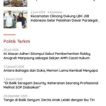
Gratis Untuk Ratusan Karang Taruna di
Jakarta Utara
2 Juni 2024
0 Komentar
Kecamatan Cilincing Dukung LBH JSB
Indonesia Gelar Pelatihan Dasar Paralegal
Gratis Untuk 150 orang Pemuda Karang
Taruna di Jakarta Utara
Politik Terkini
29 Juli 2026
Ini Alasan Adheri Sitompul Sebut Pemberhentian Robby
Anugrah Marpaung sebagai Sekjen AMPI Cacat Hukum
13 Januari 2026
Antara Bahagia dan Duka, Memori Lama Kembali Menyapa
1 Januari 2026
“Di Balik Seragam Security: Keheranan Seorang Profesional
Melihat SOP Diabaikan”
29 Desember 2025
Tangis di Balik Senyum: Derita Anak Lelaki dengan Ibu Tiri