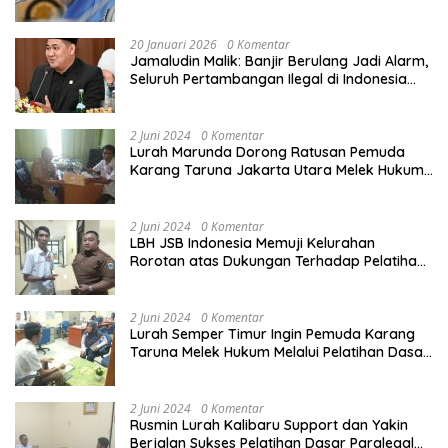
demi Perlindungan Ekonomi PMI
20 Januari 2026
0 Komentar
Jamaludin Malik: Banjir Berulang Jadi Alarm,
Seluruh Pertambangan Ilegal di Indonesia
Harus Ditertibkan
2 Juni 2024
0 Komentar
Lurah Marunda Dorong Ratusan Pemuda
Karang Taruna Jakarta Utara Melek Hukum
Melalui Pelatihan Dasar Paralegal Gratis
Yang Diadakan LBH JSB Indonesia
2 Juni 2024
0 Komentar
LBH JSB Indonesia Memuji Kelurahan
Rorotan atas Dukungan Terhadap Pelatihan
Dasar Paralegal Gratis Untuk 150 orang
Pemuda Karang Taruna di Jakarta Utara
2 Juni 2024
0 Komentar
Lurah Semper Timur Ingin Pemuda Karang
Taruna Melek Hukum Melalui Pelatihan Dasar
Paralegal Gratis Yang Diadakan LBH JSB
Indonesia
2 Juni 2024
0 Komentar
Rusmin Lurah Kalibaru Support dan Yakin
Berjalan Sukses Pelatihan Dasar Paralegal