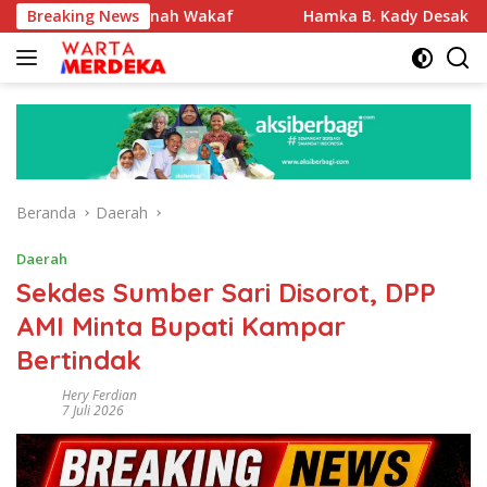
Langsung
si Tanah Wakaf
Breaking News
Hamka B. Kady Desak Evaluasi Permenh
ke
konten
Beranda
Daerah
Daerah
Sekdes Sumber Sari Disorot, DPP
AMI Minta Bupati Kampar
Bertindak
Hery Ferdian
7 Juli 2026