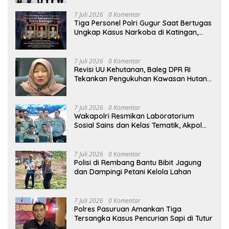
7 Juli 2026
0 Komentar
Tiga Personel Polri Gugur Saat Bertugas
Ungkap Kasus Narkoba di Katingan,
Dianugerahi Kenaikan Pangkat Luar
Biasa Anumerta
7 Juli 2026
0 Komentar
Revisi UU Kehutanan, Baleg DPR RI
Tekankan Pengukuhan Kawasan Hutan
Tak Boleh Dilakukan Sepihak
7 Juli 2026
0 Komentar
Wakapolri Resmikan Laboratorium
Sosial Sains dan Kelas Tematik, Akpol
Perkuat Scientific Policing
7 Juli 2026
0 Komentar
Polisi di Rembang Bantu Bibit Jagung
dan Dampingi Petani Kelola Lahan
7 Juli 2026
0 Komentar
Polres Pasuruan Amankan Tiga
Tersangka Kasus Pencurian Sapi di Tutur