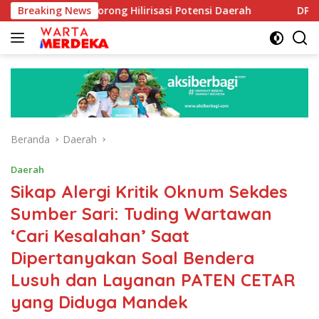
Langsung
 Dorong Hilirisasi Potensi Daerah
Breaking News
DPR Dorong Program
ke
konten
Beranda
Daerah
Daerah
Sikap Alergi Kritik Oknum Sekdes
Sumber Sari: Tuding Wartawan
‘Cari Kesalahan’ Saat
Dipertanyakan Soal Bendera
Lusuh dan Layanan PATEN CETAR
yang Diduga Mandek