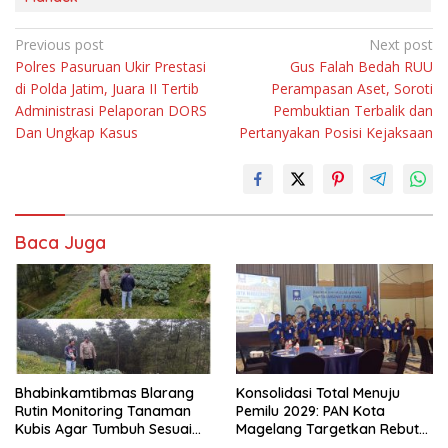
Navigasi
Previous post
Next post
Polres Pasuruan Ukir Prestasi
Gus Falah Bedah RUU
pos
di Polda Jatim, Juara II Tertib
Perampasan Aset, Soroti
Administrasi Pelaporan DORS
Pembuktian Terbalik dan
Dan Ungkap Kasus
Pertanyakan Posisi Kejaksaan
Baca Juga
Bhabinkamtibmas Blarang
Konsolidasi Total Menuju
Rutin Monitoring Tanaman
Pemilu 2029: PAN Kota
Kubis Agar Tumbuh Sesuai
Magelang Targetkan Rebut
Harapan
Tiga Kursi di Parlemen