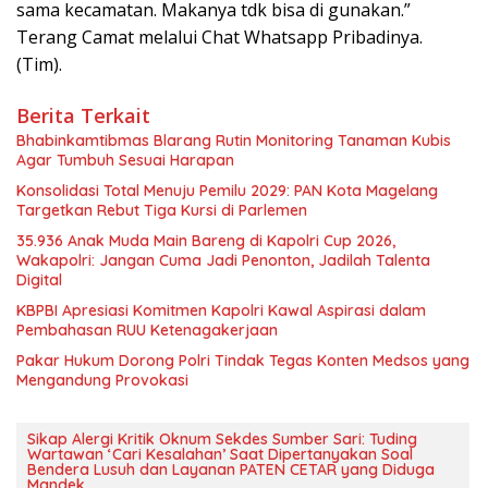
sama kecamatan. Makanya tdk bisa di gunakan.”
Terang Camat melalui Chat Whatsapp Pribadinya.
(Tim).
Berita Terkait
Bhabinkamtibmas Blarang Rutin Monitoring Tanaman Kubis
Agar Tumbuh Sesuai Harapan
Konsolidasi Total Menuju Pemilu 2029: PAN Kota Magelang
Targetkan Rebut Tiga Kursi di Parlemen
35.936 Anak Muda Main Bareng di Kapolri Cup 2026,
Wakapolri: Jangan Cuma Jadi Penonton, Jadilah Talenta
Digital
KBPBI Apresiasi Komitmen Kapolri Kawal Aspirasi dalam
Pembahasan RUU Ketenagakerjaan
Pakar Hukum Dorong Polri Tindak Tegas Konten Medsos yang
Mengandung Provokasi
Sikap Alergi Kritik Oknum Sekdes Sumber Sari: Tuding
Wartawan ‘Cari Kesalahan’ Saat Dipertanyakan Soal
Bendera Lusuh dan Layanan PATEN CETAR yang Diduga
Mandek