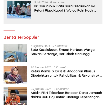
9 Juli 2026
0 Komentar
80 Ton Pupuk Batu Bara Disalurkan ke
Petani Riau, Kapolri: Wujud Polri Hadir
untuk Masyarakat
Berita Terpopuler
8 Agustus 2026
0 Komentar
Satu Kecelakaan, Empat Korban: Warga
Bawan Bertanya, Haruskah Menunggu
Tragedi Berikutnya untuk Mendapat Lampu
Jalan?
20 Januari 2026
0 Komentar
Ketua Komisi X DPR RI: Anggaran Khusus
Dibutuhkan untuk Rehabilitasi & Rekonstruksi
Sekolah Rusak Akibat Bencana
20 Januari 2026
0 Komentar
Abidin Fikri Tekankan Batasan Dana Jamaah
dalam RUU Haji untuk Lindungi Kepentingan
Calon Haji