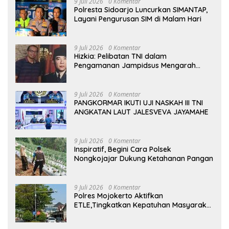
9 Juli 2026
0 Komentar
Polresta Sidoarjo Luncurkan SIMANTAP,
Layani Pengurusan SIM di Malam Hari
9 Juli 2026
0 Komentar
Hizkia: Pelibatan TNI dalam
Pengamanan Jampidsus Mengarah
pada Militerisasi Penegakan Hukum
9 Juli 2026
0 Komentar
PANGKORMAR IKUTI UJI NASKAH III TNI
ANGKATAN LAUT JALESVEVA JAYAMAHE
9 Juli 2026
0 Komentar
Inspiratif, Begini Cara Polsek
Nongkojajar Dukung Ketahanan Pangan
9 Juli 2026
0 Komentar
Polres Mojokerto Aktifkan
ETLE,Tingkatkan Kepatuhan Masyarakat
Dalam Berkendara