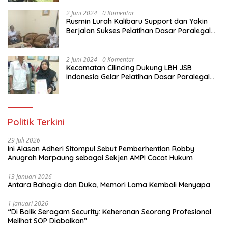
Indonesia
2 Juni 2024
0 Komentar
Rusmin Lurah Kalibaru Support dan Yakin
Berjalan Sukses Pelatihan Dasar Paralegal
Gratis Untuk Ratusan Karang Taruna di
Jakarta Utara
2 Juni 2024
0 Komentar
Kecamatan Cilincing Dukung LBH JSB
Indonesia Gelar Pelatihan Dasar Paralegal
Gratis Untuk 150 orang Pemuda Karang
Taruna di Jakarta Utara
Politik Terkini
29 Juli 2026
Ini Alasan Adheri Sitompul Sebut Pemberhentian Robby
Anugrah Marpaung sebagai Sekjen AMPI Cacat Hukum
13 Januari 2026
Antara Bahagia dan Duka, Memori Lama Kembali Menyapa
1 Januari 2026
“Di Balik Seragam Security: Keheranan Seorang Profesional
Melihat SOP Diabaikan”