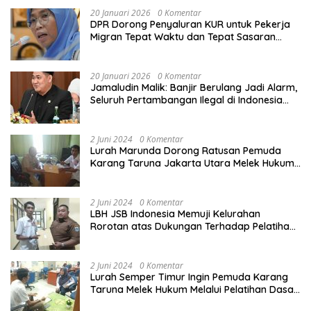
20 Januari 2026
0 Komentar
DPR Dorong Penyaluran KUR untuk Pekerja
Migran Tepat Waktu dan Tepat Sasaran
demi Perlindungan Ekonomi PMI
20 Januari 2026
0 Komentar
Jamaludin Malik: Banjir Berulang Jadi Alarm,
Seluruh Pertambangan Ilegal di Indonesia
Harus Ditertibkan
2 Juni 2024
0 Komentar
Lurah Marunda Dorong Ratusan Pemuda
Karang Taruna Jakarta Utara Melek Hukum
Melalui Pelatihan Dasar Paralegal Gratis
Yang Diadakan LBH JSB Indonesia
2 Juni 2024
0 Komentar
LBH JSB Indonesia Memuji Kelurahan
Rorotan atas Dukungan Terhadap Pelatihan
Dasar Paralegal Gratis Untuk 150 orang
Pemuda Karang Taruna di Jakarta Utara
2 Juni 2024
0 Komentar
Lurah Semper Timur Ingin Pemuda Karang
Taruna Melek Hukum Melalui Pelatihan Dasar
Paralegal Gratis Yang Diadakan LBH JSB