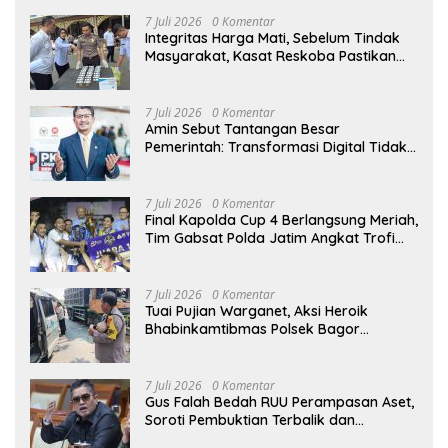
7 Juli 2026
0 Komentar
Integritas Harga Mati, Sebelum Tindak
Masyarakat, Kasat Reskoba Pastikan
Seluruh Anggota Bebas Narkotika
7 Juli 2026
0 Komentar
Amin Sebut Tantangan Besar
Pemerintah: Transformasi Digital Tidak
Hanya Melahirkan Konsumen, tapi
Dorong Banyak Pelaku Usaha Digital
7 Juli 2026
0 Komentar
Final Kapolda Cup 4 Berlangsung Meriah,
Tim Gabsat Polda Jatim Angkat Trofi
Juara
7 Juli 2026
0 Komentar
Tuai Pujian Warganet, Aksi Heroik
Bhabinkamtibmas Polsek Bagor
Selamatkan Bayi Korban Kecelakaan
Bus di Nganjuk
7 Juli 2026
0 Komentar
Gus Falah Bedah RUU Perampasan Aset,
Soroti Pembuktian Terbalik dan
Pertanyakan Posisi Kejaksaan