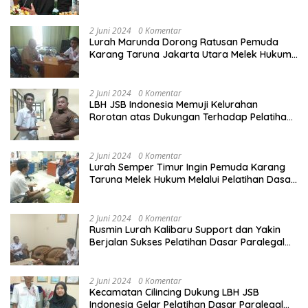
Harus Ditertibkan
2 Juni 2024
0 Komentar
Lurah Marunda Dorong Ratusan Pemuda
Karang Taruna Jakarta Utara Melek Hukum
Melalui Pelatihan Dasar Paralegal Gratis
Yang Diadakan LBH JSB Indonesia
2 Juni 2024
0 Komentar
LBH JSB Indonesia Memuji Kelurahan
Rorotan atas Dukungan Terhadap Pelatihan
Dasar Paralegal Gratis Untuk 150 orang
Pemuda Karang Taruna di Jakarta Utara
2 Juni 2024
0 Komentar
Lurah Semper Timur Ingin Pemuda Karang
Taruna Melek Hukum Melalui Pelatihan Dasar
Paralegal Gratis Yang Diadakan LBH JSB
Indonesia
2 Juni 2024
0 Komentar
Rusmin Lurah Kalibaru Support dan Yakin
Berjalan Sukses Pelatihan Dasar Paralegal
Gratis Untuk Ratusan Karang Taruna di
Jakarta Utara
2 Juni 2024
0 Komentar
Kecamatan Cilincing Dukung LBH JSB
Indonesia Gelar Pelatihan Dasar Paralegal