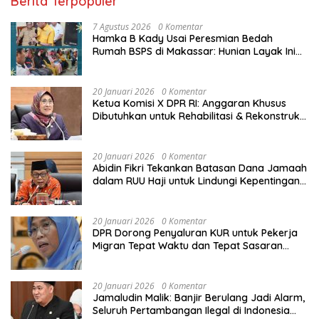
Berita Terpopuler
7 Agustus 2026
0 Komentar
Hamka B Kady Usai Peresmian Bedah
Rumah BSPS di Makassar: Hunian Layak Ini
Hak Dasar Masyarakat
20 Januari 2026
0 Komentar
Ketua Komisi X DPR RI: Anggaran Khusus
Dibutuhkan untuk Rehabilitasi & Rekonstruksi
Sekolah Rusak Akibat Bencana
20 Januari 2026
0 Komentar
Abidin Fikri Tekankan Batasan Dana Jamaah
dalam RUU Haji untuk Lindungi Kepentingan
Calon Haji
20 Januari 2026
0 Komentar
DPR Dorong Penyaluran KUR untuk Pekerja
Migran Tepat Waktu dan Tepat Sasaran
demi Perlindungan Ekonomi PMI
20 Januari 2026
0 Komentar
Jamaludin Malik: Banjir Berulang Jadi Alarm,
Seluruh Pertambangan Ilegal di Indonesia