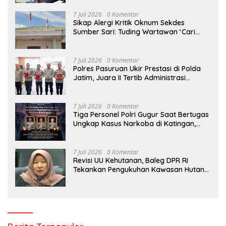
7 Juli 2026
0 Komentar
Sikap Alergi Kritik Oknum Sekdes
Sumber Sari: Tuding Wartawan ‘Cari
Kesalahan’ Saat Dipertanyakan Soal
Bendera Lusuh dan Layanan PATEN
CETAR yang Diduga Mandek
7 Juli 2026
0 Komentar
Polres Pasuruan Ukir Prestasi di Polda
Jatim, Juara II Tertib Administrasi
Pelaporan DORS Dan Ungkap Kasus
7 Juli 2026
0 Komentar
Tiga Personel Polri Gugur Saat Bertugas
Ungkap Kasus Narkoba di Katingan,
Dianugerahi Kenaikan Pangkat Luar
Biasa Anumerta
7 Juli 2026
0 Komentar
Revisi UU Kehutanan, Baleg DPR RI
Tekankan Pengukuhan Kawasan Hutan
Tak Boleh Dilakukan Sepihak