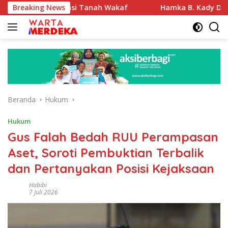
Langsung
rtifikasi Tanah Wakaf
Breaking News
Hamka B. Kady Desak Evaluasi 
ke
konten
Beranda
Hukum
Hukum
Gus Falah Bedah RUU Perampasan
Aset, Soroti Pembuktian Terbalik
dan Pertanyakan Posisi Kejaksaan
Habibi
7 Juli 2026