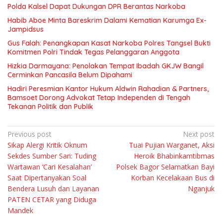
Polda Kalsel Dapat Dukungan DPR Berantas Narkoba
Habib Aboe Minta Bareskrim Dalami Kematian Karumga Ex-
Jampidsus
Gus Falah: Penangkapan Kasat Narkoba Polres Tangsel Bukti
Komitmen Polri Tindak Tegas Pelanggaran Anggota
Hizkia Darmayana: Penolakan Tempat Ibadah GKJW Bangil
Cerminkan Pancasila Belum Dipahami
Hadiri Peresmian Kantor Hukum Aldwin Rahadian & Partners,
Bamsoet Dorong Advokat Tetap Independen di Tengah
Tekanan Politik dan Publik
Navigasi
Previous post
Next post
Sikap Alergi Kritik Oknum
Tuai Pujian Warganet, Aksi
pos
Sekdes Sumber Sari: Tuding
Heroik Bhabinkamtibmas
Wartawan ‘Cari Kesalahan’
Polsek Bagor Selamatkan Bayi
Saat Dipertanyakan Soal
Korban Kecelakaan Bus di
Bendera Lusuh dan Layanan
Nganjuk
PATEN CETAR yang Diduga
Mandek