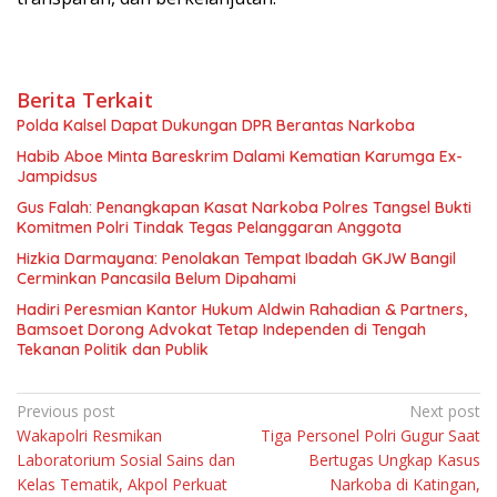
Berita Terkait
Polda Kalsel Dapat Dukungan DPR Berantas Narkoba
Habib Aboe Minta Bareskrim Dalami Kematian Karumga Ex-
Jampidsus
Gus Falah: Penangkapan Kasat Narkoba Polres Tangsel Bukti
Komitmen Polri Tindak Tegas Pelanggaran Anggota
Hizkia Darmayana: Penolakan Tempat Ibadah GKJW Bangil
Cerminkan Pancasila Belum Dipahami
Hadiri Peresmian Kantor Hukum Aldwin Rahadian & Partners,
Bamsoet Dorong Advokat Tetap Independen di Tengah
Tekanan Politik dan Publik
Navigasi
Previous post
Next post
Wakapolri Resmikan
Tiga Personel Polri Gugur Saat
pos
Laboratorium Sosial Sains dan
Bertugas Ungkap Kasus
Kelas Tematik, Akpol Perkuat
Narkoba di Katingan,