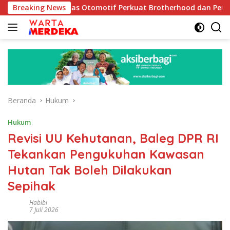
Langsung
munitas Otomotif Perkuat Brotherhood dan Persatuan Bangsa di
Breaking News
ke
konten
Beranda
Hukum
Hukum
Revisi UU Kehutanan, Baleg DPR RI
Tekankan Pengukuhan Kawasan
Hutan Tak Boleh Dilakukan
Sepihak
Habibi
7 Juli 2026