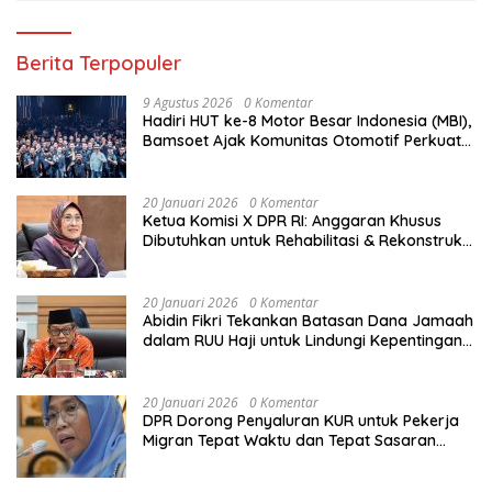
Berita Terpopuler
9 Agustus 2026
0 Komentar
Hadiri HUT ke-8 Motor Besar Indonesia (MBI),
Bamsoet Ajak Komunitas Otomotif Perkuat
Brotherhood dan Persatuan Bangsa di
Tengah Derasnya Provokasi Pecah Belah
Bangsa
20 Januari 2026
0 Komentar
Ketua Komisi X DPR RI: Anggaran Khusus
Dibutuhkan untuk Rehabilitasi & Rekonstruksi
Sekolah Rusak Akibat Bencana
20 Januari 2026
0 Komentar
Abidin Fikri Tekankan Batasan Dana Jamaah
dalam RUU Haji untuk Lindungi Kepentingan
Calon Haji
20 Januari 2026
0 Komentar
DPR Dorong Penyaluran KUR untuk Pekerja
Migran Tepat Waktu dan Tepat Sasaran
demi Perlindungan Ekonomi PMI