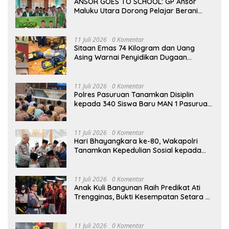
ANSOR GOES TO SCHOOL: GP Ansor
Maluku Utara Dorong Pelajar Berani
Berkarya dan Berprestasi
11 Juli 2026
0 Komentar
Sitaan Emas 74 Kilogram dan Uang
Asing Warnai Penyidikan Dugaan
Korupsi Batu Bara PLTU Rp5 Triliun
11 Juli 2026
0 Komentar
Polres Pasuruan Tanamkan Disiplin
kepada 340 Siswa Baru MAN 1 Pasuruan,
Bekal Wujudkan Generasi Berkarakter
11 Juli 2026
0 Komentar
Hari Bhayangkara ke-80, Wakapolri
Tanamkan Kepedulian Sosial kepada
Taruna Akpol Lewat Santunan Anak
Yatim
11 Juli 2026
0 Komentar
Anak Kuli Bangunan Raih Predikat Ati
Trengginas, Bukti Kesempatan Setara di
Akpol
11 Juli 2026
0 Komentar