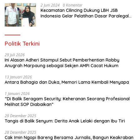
2 Juni 2024
0 Komentar
Kecamatan Cilincing Dukung LBH JSB
Indonesia Gelar Pelatihan Dasar Paralegal
Gratis Untuk 150 orang Pemuda Karang
Taruna di Jakarta Utara
Politik Terkini
29 Juli 2026
Ini Alasan Adheri Sitompul Sebut Pemberhentian Robby
Anugrah Marpaung sebagai Sekjen AMPI Cacat Hukum
13 Januari 2026
Antara Bahagia dan Duka, Memori Lama Kembali Menyapa
1 Januari 2026
“Di Balik Seragam Security: Keheranan Seorang Profesional
Melihat SOP Diabaikan”
29 Desember 2025
Tangis di Balik Senyum: Derita Anak Lelaki dengan Ibu Tiri
28 Desember 2025
Cak Imin Ngopi Bareng Bersama Jurnalis, Bangun Keakraban