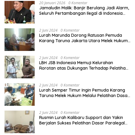
20 Januari 2026
0 Komentar
Jamaludin Malik: Banjir Berulang Jadi Alarm,
Seluruh Pertambangan Ilegal di Indonesia
Harus Ditertibkan
2 Juni 2024
0 Komentar
Lurah Marunda Dorong Ratusan Pemuda
Karang Taruna Jakarta Utara Melek Hukum
Melalui Pelatihan Dasar Paralegal Gratis
Yang Diadakan LBH JSB Indonesia
2 Juni 2024
0 Komentar
LBH JSB Indonesia Memuji Kelurahan
Rorotan atas Dukungan Terhadap Pelatihan
Dasar Paralegal Gratis Untuk 150 orang
Pemuda Karang Taruna di Jakarta Utara
2 Juni 2024
0 Komentar
Lurah Semper Timur Ingin Pemuda Karang
Taruna Melek Hukum Melalui Pelatihan Dasar
Paralegal Gratis Yang Diadakan LBH JSB
Indonesia
2 Juni 2024
0 Komentar
Rusmin Lurah Kalibaru Support dan Yakin
Berjalan Sukses Pelatihan Dasar Paralegal
Gratis Untuk Ratusan Karang Taruna di
Jakarta Utara