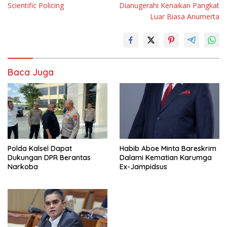
Scientific Policing
Dianugerahi Kenaikan Pangkat
Luar Biasa Anumerta
Baca Juga
Polda Kalsel Dapat
Habib Aboe Minta Bareskrim
Dukungan DPR Berantas
Dalami Kematian Karumga
Narkoba
Ex-Jampidsus