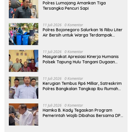
Polres Lumajang Amankan Tiga
Tersangka Pencuri Sapi
11 Juli 2026
0 Komentar
Polres Bojonegoro Salurkan 16 Ribu Liter
Air Bersih untuk Warga Terdampak
Kemarau di Ngambon
11 Juli 2026
0 Komentar
Masyarakat Apresiasi Kinerja Humanis
Polsek Tapung Hulu Tangani Dugaan
Kasus Curat di Desa Intan Jaya
11 Juli 2026
0 Komentar
Kerugian Tembus Rp6 Milliar, Satreskrim
Polres Bangkalan Tangkap Ibu Rumah
Tangga Pelaku Arisan Bodong
11 Juli 2026
0 Komentar
Hamka B. Kady Tegaskan Program
Pemerintah Wajib Dibahas Bersama DPR
Sebelum Masuk Tahap Penganggaran