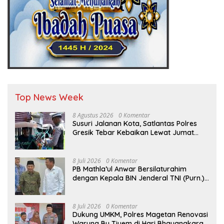
Top News Week
8 Agustus 2026
0 Komentar
Susuri Jalanan Kota, Satlantas Polres
Gresik Tebar Kebaikan Lewat Jumat
Berkah Berbagi
8 Juli 2026
0 Komentar
PB Mathla’ul Anwar Bersilaturahim
dengan Kepala BIN Jenderal TNI (Purn.)
Muhammad Herindra: Bahas Komitmen
Rekat Persatuan dan Kemajuan NKRI
8 Juli 2026
0 Komentar
Dukung UMKM, Polres Magetan Renovasi
Warung Bu Tiyem di Hari Bhayangkara