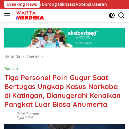
Langsung
oe Dorong Hilirisasi Potensi Daerah
Breaking News
DPR Dorong Progr
ke
konten
Beranda
Daerah
Daerah
Tiga Personel Polri Gugur Saat
Bertugas Ungkap Kasus Narkoba
di Katingan, Dianugerahi Kenaikan
Pangkat Luar Biasa Anumerta
Gatot Supriadi
7 Juli 2026