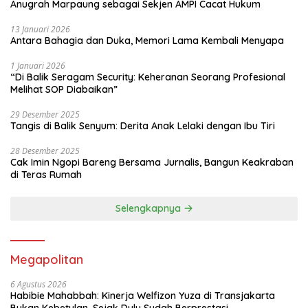
Anugrah Marpaung sebagai Sekjen AMPI Cacat Hukum
semuanya bisa terjaga untuk
masyarakat, untuk anak-anak cucu kita,
13 Januari 2026
untuk generasi yang akan datang,”
Antara Bahagia dan Duka, Memori Lama Kembali Menyapa
tambah Sigit mengakhiri. red/tim
1 Januari 2026
“Di Balik Seragam Security: Keheranan Seorang Profesional
Melihat SOP Diabaikan”
29 Desember 2025
Tangis di Balik Senyum: Derita Anak Lelaki dengan Ibu Tiri
28 Desember 2025
Cak Imin Ngopi Bareng Bersama Jurnalis, Bangun Keakraban
di Teras Rumah
Selengkapnya
Megapolitan
6 Agustus 2026
Habibie Mahabbah: Kinerja Welfizon Yuza di Transjakarta
Bukan Kebetulan, Sejak Dulu Sudah Berprestasi